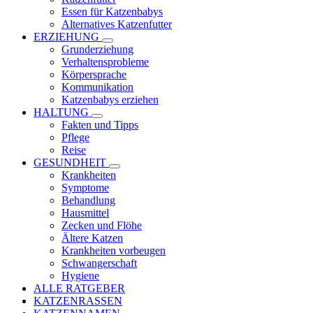
Essen für Katzenbabys
Alternatives Katzenfutter
ERZIEHUNG
Grunderziehung
Verhaltensprobleme
Körpersprache
Kommunikation
Katzenbabys erziehen
HALTUNG
Fakten und Tipps
Pflege
Reise
GESUNDHEIT
Krankheiten
Symptome
Behandlung
Hausmittel
Zecken und Flöhe
Ältere Katzen
Krankheiten vorbeugen
Schwangerschaft
Hygiene
ALLE RATGEBER
KATZENRASSEN