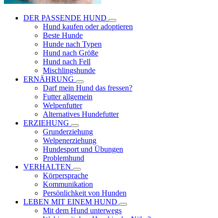
DER PASSENDE HUND
Hund kaufen oder adoptieren
Beste Hunde
Hunde nach Typen
Hund nach Größe
Hund nach Fell
Mischlingshunde
ERNÄHRUNG
Darf mein Hund das fressen?
Futter allgemein
Welpenfutter
Alternatives Hundefutter
ERZIEHUNG
Grunderziehung
Welpenerziehung
Hundesport und Übungen
Problemhund
VERHALTEN
Körpersprache
Kommunikation
Persönlichkeit von Hunden
LEBEN MIT EINEM HUND
Mit dem Hund unterwegs