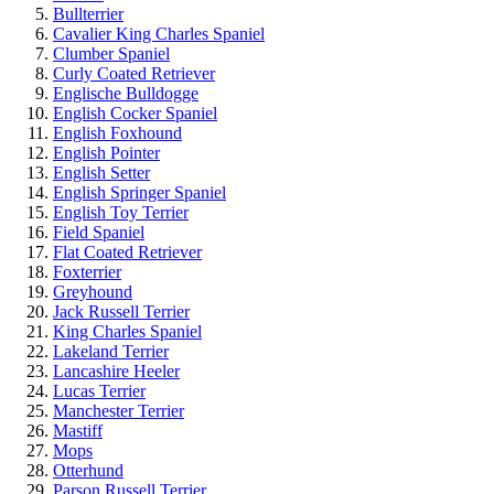
Bullterrier
Cavalier King Charles Spaniel
Clumber Spaniel
Curly Coated Retriever
Englische Bulldogge
English Cocker Spaniel
English Foxhound
English Pointer
English Setter
English Springer Spaniel
English Toy Terrier
Field Spaniel
Flat Coated Retriever
Foxterrier
Greyhound
Jack Russell Terrier
King Charles Spaniel
Lakeland Terrier
Lancashire Heeler
Lucas Terrier
Manchester Terrier
Mastiff
Mops
Otterhund
Parson Russell Terrier