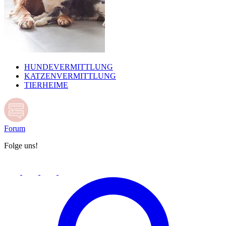
HUNDEVERMITTLUNG
KATZENVERMITTLUNG
TIERHEIME
Forum
Folge uns!