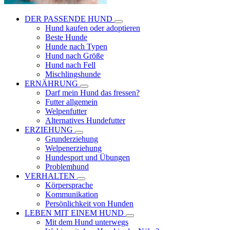
DER PASSENDE HUND
Hund kaufen oder adoptieren
Beste Hunde
Hunde nach Typen
Hund nach Größe
Hund nach Fell
Mischlingshunde
ERNÄHRUNG
Darf mein Hund das fressen?
Futter allgemein
Welpenfutter
Alternatives Hundefutter
ERZIEHUNG
Grunderziehung
Welpenerziehung
Hundesport und Übungen
Problemhund
VERHALTEN
Körpersprache
Kommunikation
Persönlichkeit von Hunden
LEBEN MIT EINEM HUND
Mit dem Hund unterwegs