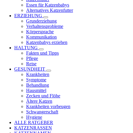
Essen für Katzenbabys
Alternatives Katzenfutter
ERZIEHUNG
Grunderziehung
Verhaltensprobleme
Körpersprache
Kommunikation
Katzenbabys erziehen
HALTUNG
Fakten und Tipps
Pflege
Reise
GESUNDHEIT
Krankheiten
Symptome
Behandlung
Hausmittel
Zecken und Flöhe
Ältere Katzen
Krankheiten vorbeugen
Schwangerschaft
Hygiene
ALLE RATGEBER
KATZENRASSEN