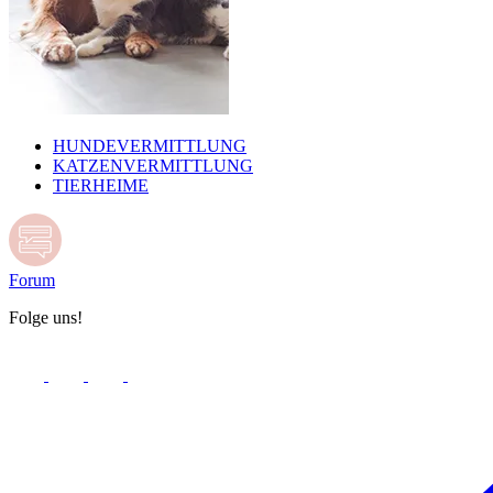
HUNDEVERMITTLUNG
KATZENVERMITTLUNG
TIERHEIME
Forum
Folge uns!