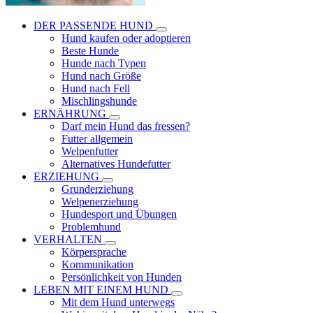
DER PASSENDE HUND
Hund kaufen oder adoptieren
Beste Hunde
Hunde nach Typen
Hund nach Größe
Hund nach Fell
Mischlingshunde
ERNÄHRUNG
Darf mein Hund das fressen?
Futter allgemein
Welpenfutter
Alternatives Hundefutter
ERZIEHUNG
Grunderziehung
Welpenerziehung
Hundesport und Übungen
Problemhund
VERHALTEN
Körpersprache
Kommunikation
Persönlichkeit von Hunden
LEBEN MIT EINEM HUND
Mit dem Hund unterwegs