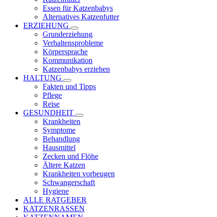
Essen für Katzenbabys
Alternatives Katzenfutter
ERZIEHUNG
Grunderziehung
Verhaltensprobleme
Körpersprache
Kommunikation
Katzenbabys erziehen
HALTUNG
Fakten und Tipps
Pflege
Reise
GESUNDHEIT
Krankheiten
Symptome
Behandlung
Hausmittel
Zecken und Flöhe
Ältere Katzen
Krankheiten vorbeugen
Schwangerschaft
Hygiene
ALLE RATGEBER
KATZENRASSEN