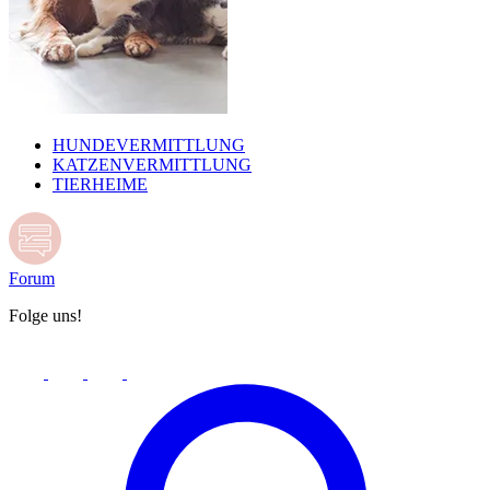
HUNDEVERMITTLUNG
KATZENVERMITTLUNG
TIERHEIME
Forum
Folge uns!