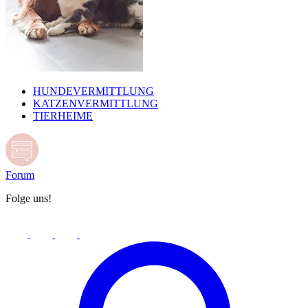
HUNDEVERMITTLUNG
KATZENVERMITTLUNG
TIERHEIME
Forum
Folge uns!