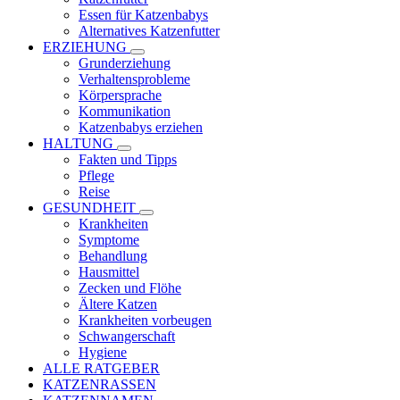
Essen für Katzenbabys
Alternatives Katzenfutter
ERZIEHUNG
Grunderziehung
Verhaltensprobleme
Körpersprache
Kommunikation
Katzenbabys erziehen
HALTUNG
Fakten und Tipps
Pflege
Reise
GESUNDHEIT
Krankheiten
Symptome
Behandlung
Hausmittel
Zecken und Flöhe
Ältere Katzen
Krankheiten vorbeugen
Schwangerschaft
Hygiene
ALLE RATGEBER
KATZENRASSEN