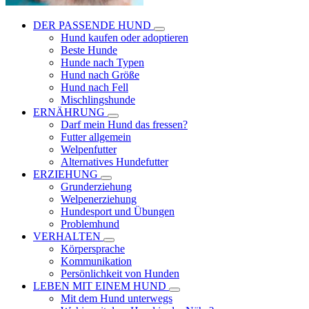
DER PASSENDE HUND
Hund kaufen oder adoptieren
Beste Hunde
Hunde nach Typen
Hund nach Größe
Hund nach Fell
Mischlingshunde
ERNÄHRUNG
Darf mein Hund das fressen?
Futter allgemein
Welpenfutter
Alternatives Hundefutter
ERZIEHUNG
Grunderziehung
Welpenerziehung
Hundesport und Übungen
Problemhund
VERHALTEN
Körpersprache
Kommunikation
Persönlichkeit von Hunden
LEBEN MIT EINEM HUND
Mit dem Hund unterwegs