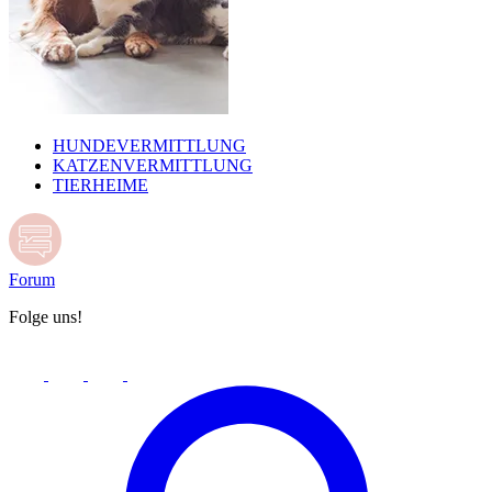
HUNDEVERMITTLUNG
KATZENVERMITTLUNG
TIERHEIME
Forum
Folge uns!