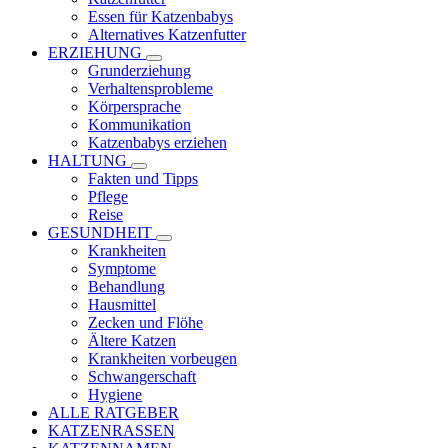
Essen für Katzenbabys
Alternatives Katzenfutter
ERZIEHUNG
Grunderziehung
Verhaltensprobleme
Körpersprache
Kommunikation
Katzenbabys erziehen
HALTUNG
Fakten und Tipps
Pflege
Reise
GESUNDHEIT
Krankheiten
Symptome
Behandlung
Hausmittel
Zecken und Flöhe
Ältere Katzen
Krankheiten vorbeugen
Schwangerschaft
Hygiene
ALLE RATGEBER
KATZENRASSEN