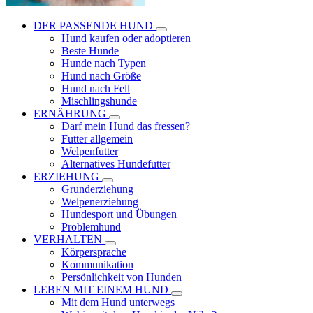
DER PASSENDE HUND
Hund kaufen oder adoptieren
Beste Hunde
Hunde nach Typen
Hund nach Größe
Hund nach Fell
Mischlingshunde
ERNÄHRUNG
Darf mein Hund das fressen?
Futter allgemein
Welpenfutter
Alternatives Hundefutter
ERZIEHUNG
Grunderziehung
Welpenerziehung
Hundesport und Übungen
Problemhund
VERHALTEN
Körpersprache
Kommunikation
Persönlichkeit von Hunden
LEBEN MIT EINEM HUND
Mit dem Hund unterwegs