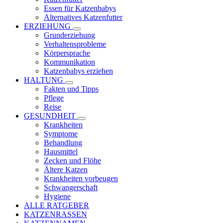
Essen für Katzenbabys
Alternatives Katzenfutter
ERZIEHUNG
Grunderziehung
Verhaltensprobleme
Körpersprache
Kommunikation
Katzenbabys erziehen
HALTUNG
Fakten und Tipps
Pflege
Reise
GESUNDHEIT
Krankheiten
Symptome
Behandlung
Hausmittel
Zecken und Flöhe
Ältere Katzen
Krankheiten vorbeugen
Schwangerschaft
Hygiene
ALLE RATGEBER
KATZENRASSEN