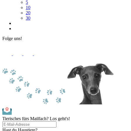
5
10
20
30
Folge uns!
Tierisches fürs Mailfach? Los geht's!
Hast du Haustiere?