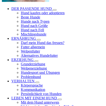
DER PASSENDE HUND
Hund kaufen oder adoptieren
Beste Hunde
Hunde nach Typen
Hund nach Größe
Hund nach Fell
Mischlingshunde
ERNÄHRUNG
Darf mein Hund das fressen?
Futter allgemein
Welpenfutter
Alternatives Hundefutter
ERZIEHUNG
Grunderziehung
Welpenerziehung
Hundesport und Übungen
Problemhund
VERHALTEN
Körpersprache
Kommunikation
Persönlichkeit von Hunden
LEBEN MIT EINEM HUND
Mit dem Hund unterwegs