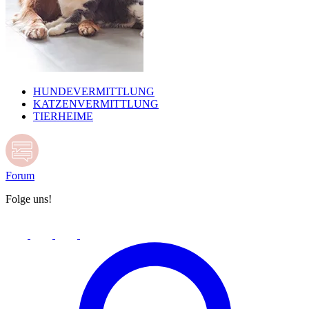
HUNDEVERMITTLUNG
KATZENVERMITTLUNG
TIERHEIME
Forum
Folge uns!