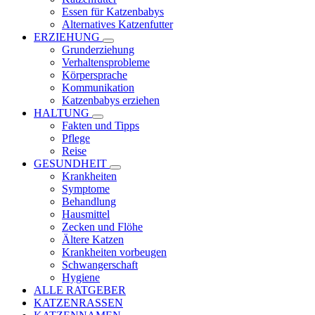
Essen für Katzenbabys
Alternatives Katzenfutter
ERZIEHUNG
Grunderziehung
Verhaltensprobleme
Körpersprache
Kommunikation
Katzenbabys erziehen
HALTUNG
Fakten und Tipps
Pflege
Reise
GESUNDHEIT
Krankheiten
Symptome
Behandlung
Hausmittel
Zecken und Flöhe
Ältere Katzen
Krankheiten vorbeugen
Schwangerschaft
Hygiene
ALLE RATGEBER
KATZENRASSEN