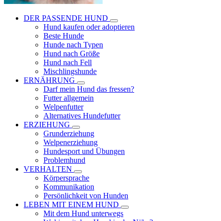
DER PASSENDE HUND
Hund kaufen oder adoptieren
Beste Hunde
Hunde nach Typen
Hund nach Größe
Hund nach Fell
Mischlingshunde
ERNÄHRUNG
Darf mein Hund das fressen?
Futter allgemein
Welpenfutter
Alternatives Hundefutter
ERZIEHUNG
Grunderziehung
Welpenerziehung
Hundesport und Übungen
Problemhund
VERHALTEN
Körpersprache
Kommunikation
Persönlichkeit von Hunden
LEBEN MIT EINEM HUND
Mit dem Hund unterwegs