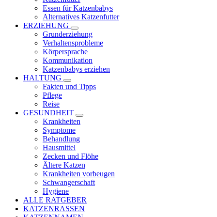
Essen für Katzenbabys
Alternatives Katzenfutter
ERZIEHUNG
Grunderziehung
Verhaltensprobleme
Körpersprache
Kommunikation
Katzenbabys erziehen
HALTUNG
Fakten und Tipps
Pflege
Reise
GESUNDHEIT
Krankheiten
Symptome
Behandlung
Hausmittel
Zecken und Flöhe
Ältere Katzen
Krankheiten vorbeugen
Schwangerschaft
Hygiene
ALLE RATGEBER
KATZENRASSEN