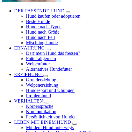
DER PASSENDE HUND
Hund kaufen oder adoptieren
Beste Hunde
Hunde nach Typen
Hund nach Größe
Hund nach Fell
Mischlingshunde
ERNÄHRUNG
Darf mein Hund das fressen?
Futter allgemein
Welpenfutter
Alternatives Hundefutter
ERZIEHUNG
Grunderziehung
Welpenerziehung
Hundesport und Übungen
Problemhund
VERHALTEN
Körpersprache
Kommunikation
Persönlichkeit von Hunden
LEBEN MIT EINEM HUND
Mit dem Hund unterwegs