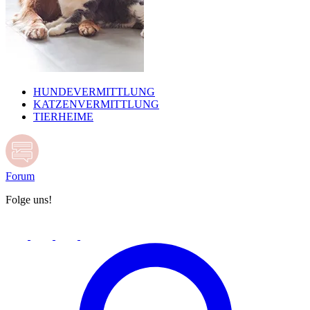
HUNDEVERMITTLUNG
KATZENVERMITTLUNG
TIERHEIME
Forum
Folge uns!