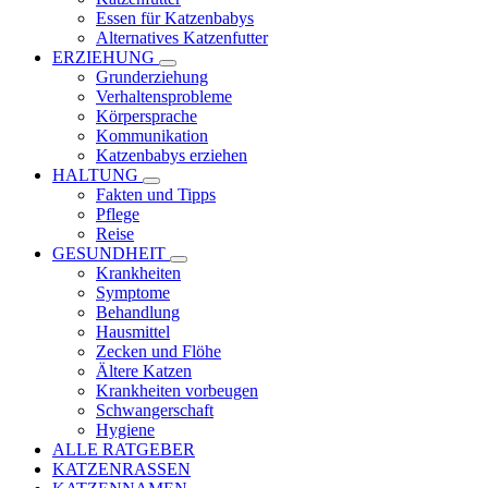
Essen für Katzenbabys
Alternatives Katzenfutter
ERZIEHUNG
Grunderziehung
Verhaltensprobleme
Körpersprache
Kommunikation
Katzenbabys erziehen
HALTUNG
Fakten und Tipps
Pflege
Reise
GESUNDHEIT
Krankheiten
Symptome
Behandlung
Hausmittel
Zecken und Flöhe
Ältere Katzen
Krankheiten vorbeugen
Schwangerschaft
Hygiene
ALLE RATGEBER
KATZENRASSEN