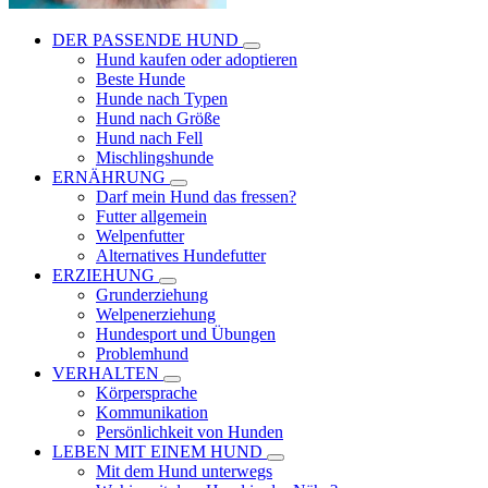
DER PASSENDE HUND
Hund kaufen oder adoptieren
Beste Hunde
Hunde nach Typen
Hund nach Größe
Hund nach Fell
Mischlingshunde
ERNÄHRUNG
Darf mein Hund das fressen?
Futter allgemein
Welpenfutter
Alternatives Hundefutter
ERZIEHUNG
Grunderziehung
Welpenerziehung
Hundesport und Übungen
Problemhund
VERHALTEN
Körpersprache
Kommunikation
Persönlichkeit von Hunden
LEBEN MIT EINEM HUND
Mit dem Hund unterwegs