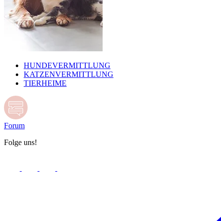
HUNDEVERMITTLUNG
KATZENVERMITTLUNG
TIERHEIME
Forum
Folge uns!