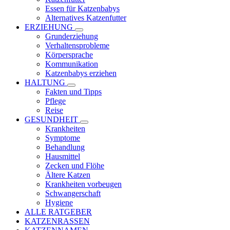
Essen für Katzenbabys
Alternatives Katzenfutter
ERZIEHUNG
Grunderziehung
Verhaltensprobleme
Körpersprache
Kommunikation
Katzenbabys erziehen
HALTUNG
Fakten und Tipps
Pflege
Reise
GESUNDHEIT
Krankheiten
Symptome
Behandlung
Hausmittel
Zecken und Flöhe
Ältere Katzen
Krankheiten vorbeugen
Schwangerschaft
Hygiene
ALLE RATGEBER
KATZENRASSEN