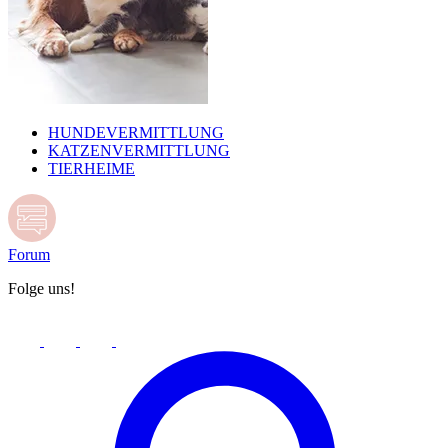
HUNDEVERMITTLUNG
KATZENVERMITTLUNG
TIERHEIME
Forum
Folge uns!