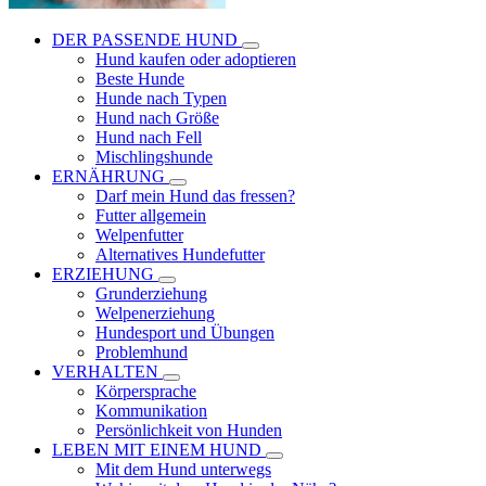
DER PASSENDE HUND
Hund kaufen oder adoptieren
Beste Hunde
Hunde nach Typen
Hund nach Größe
Hund nach Fell
Mischlingshunde
ERNÄHRUNG
Darf mein Hund das fressen?
Futter allgemein
Welpenfutter
Alternatives Hundefutter
ERZIEHUNG
Grunderziehung
Welpenerziehung
Hundesport und Übungen
Problemhund
VERHALTEN
Körpersprache
Kommunikation
Persönlichkeit von Hunden
LEBEN MIT EINEM HUND
Mit dem Hund unterwegs