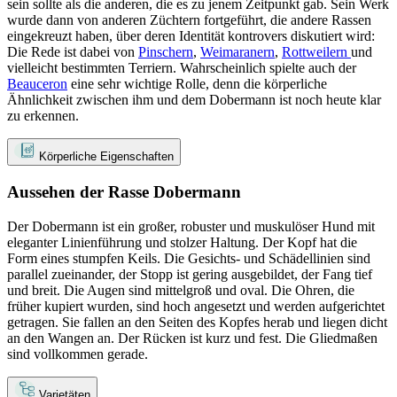
sein sollte als die anderen, die es zu jenem Zeitpunkt gab. Sein Werk
wurde dann von anderen Züchtern fortgeführt, die andere Rassen
eingekreuzt haben, über deren Identität kontrovers diskutiert wird:
Die Rede ist dabei von
Pinschern
,
Weimaranern
,
Rottweilern
und
vielleicht bestimmten Terriern. Wahrscheinlich spielte auch der
Beauceron
eine sehr wichtige Rolle, denn die körperliche
Ähnlichkeit zwischen ihm und dem Dobermann ist noch heute klar
zu erkennen.
Körperliche Eigenschaften
Aussehen der Rasse Dobermann
Der Dobermann ist ein großer, robuster und muskulöser Hund mit
eleganter Linienführung und stolzer Haltung. Der Kopf hat die
Form eines stumpfen Keils. Die Gesichts- und Schädellinien sind
parallel zueinander, der Stopp ist gering ausgebildet, der Fang tief
und breit. Die Augen sind mittelgroß und oval. Die Ohren, die
früher kupiert wurden, sind hoch angesetzt und werden aufgerichtet
getragen. Sie fallen an den Seiten des Kopfes herab und liegen dicht
an den Wangen an. Der Rücken ist kurz und fest. Die Gliedmaßen
sind vollkommen gerade.
Varietäten