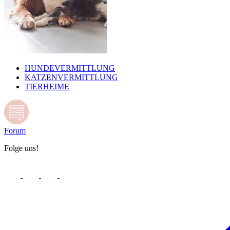
HUNDEVERMITTLUNG
KATZENVERMITTLUNG
TIERHEIME
Forum
Folge uns!