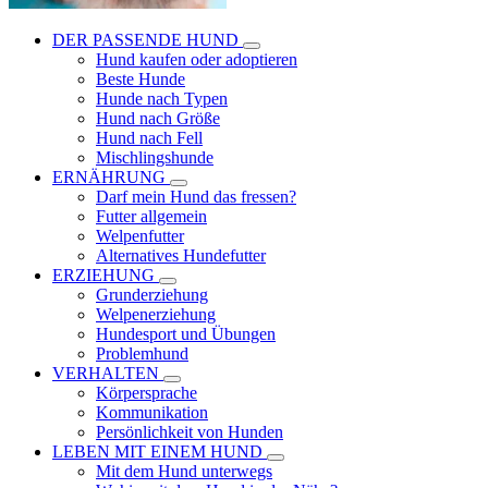
DER PASSENDE HUND
Hund kaufen oder adoptieren
Beste Hunde
Hunde nach Typen
Hund nach Größe
Hund nach Fell
Mischlingshunde
ERNÄHRUNG
Darf mein Hund das fressen?
Futter allgemein
Welpenfutter
Alternatives Hundefutter
ERZIEHUNG
Grunderziehung
Welpenerziehung
Hundesport und Übungen
Problemhund
VERHALTEN
Körpersprache
Kommunikation
Persönlichkeit von Hunden
LEBEN MIT EINEM HUND
Mit dem Hund unterwegs