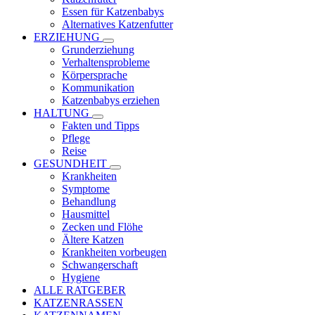
Essen für Katzenbabys
Alternatives Katzenfutter
ERZIEHUNG
Grunderziehung
Verhaltensprobleme
Körpersprache
Kommunikation
Katzenbabys erziehen
HALTUNG
Fakten und Tipps
Pflege
Reise
GESUNDHEIT
Krankheiten
Symptome
Behandlung
Hausmittel
Zecken und Flöhe
Ältere Katzen
Krankheiten vorbeugen
Schwangerschaft
Hygiene
ALLE RATGEBER
KATZENRASSEN