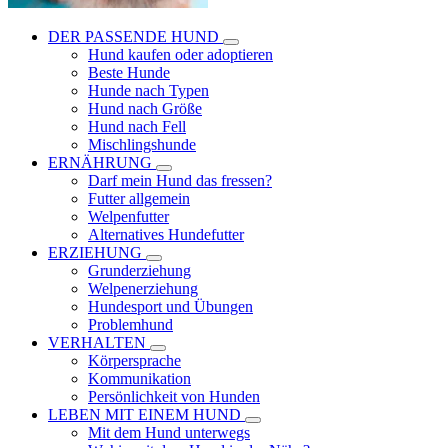
DER PASSENDE HUND
Hund kaufen oder adoptieren
Beste Hunde
Hunde nach Typen
Hund nach Größe
Hund nach Fell
Mischlingshunde
ERNÄHRUNG
Darf mein Hund das fressen?
Futter allgemein
Welpenfutter
Alternatives Hundefutter
ERZIEHUNG
Grunderziehung
Welpenerziehung
Hundesport und Übungen
Problemhund
VERHALTEN
Körpersprache
Kommunikation
Persönlichkeit von Hunden
LEBEN MIT EINEM HUND
Mit dem Hund unterwegs