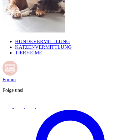
HUNDEVERMITTLUNG
KATZENVERMITTLUNG
TIERHEIME
Forum
Folge uns!