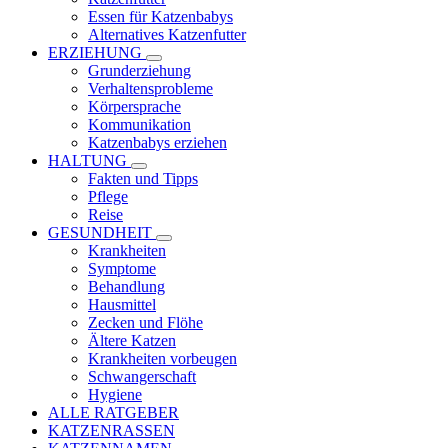
Essen für Katzenbabys
Alternatives Katzenfutter
ERZIEHUNG
Grunderziehung
Verhaltensprobleme
Körpersprache
Kommunikation
Katzenbabys erziehen
HALTUNG
Fakten und Tipps
Pflege
Reise
GESUNDHEIT
Krankheiten
Symptome
Behandlung
Hausmittel
Zecken und Flöhe
Ältere Katzen
Krankheiten vorbeugen
Schwangerschaft
Hygiene
ALLE RATGEBER
KATZENRASSEN