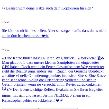
👇 Beansprucht deine Katze auch dein Kopfkissen für sich?
Sie können nicht alles heilen. Aber sie sorgen dafür, dass du es nicht
allein durchstehen musst. ❤️🐶
« Eine Katze findet IMMER ihren Weg zurück... » Wirklich? 🤔🔥
Man glaubt oft, dass unsere kleinen Samtpfoten ein eingebautes
GPS haben. Doch wenn ein Feuer alles auf seinem Weg verwüstet,
sieht die Realität ganz anders aus... Rauch, der Gerüche überdeckt,
zerstörte visuelle Orientierungspunkte, intensiver Stress: Eine Katze
kann sehr schnell völlig die Orientierung verlieren und sich in
Gefahr bringen, wenn sie versucht, in ihr Revier zurückzukehren.
😿 👉 Der lebenswichtige Reflex: Evakuieren Sie Ihren Begleiter
immer mit sich und lassen Sie ihn NIEMALS allein in ein
Katastrophengebiet zurückkehren! ❤️‍🩹