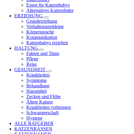
Essen für Katzenbabys
Alternatives Katzenfutter
ERZIEHUNG
Grunderziehung
Verhaltensprobleme
Körpersprache
Kommunikation
Katzenbabys erziehen
HALTUNG
Fakten und Tipps
Pflege
Reise
GESUNDHEIT
Krankheiten
Symptome
Behandlung
Hausmittel
Zecken und Flöhe
Ältere Katzen
Krankheiten vorbeugen
Schwangerschaft
Hygiene
ALLE RATGEBER
KATZENRASSEN