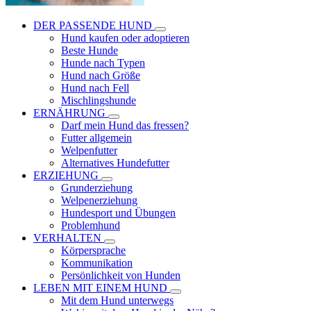
DER PASSENDE HUND
Hund kaufen oder adoptieren
Beste Hunde
Hunde nach Typen
Hund nach Größe
Hund nach Fell
Mischlingshunde
ERNÄHRUNG
Darf mein Hund das fressen?
Futter allgemein
Welpenfutter
Alternatives Hundefutter
ERZIEHUNG
Grunderziehung
Welpenerziehung
Hundesport und Übungen
Problemhund
VERHALTEN
Körpersprache
Kommunikation
Persönlichkeit von Hunden
LEBEN MIT EINEM HUND
Mit dem Hund unterwegs