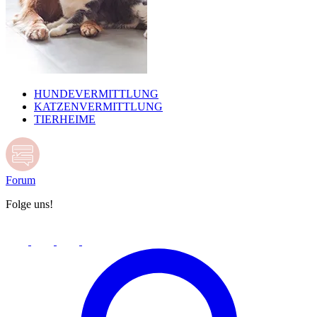
HUNDEVERMITTLUNG
KATZENVERMITTLUNG
TIERHEIME
Forum
Folge uns!