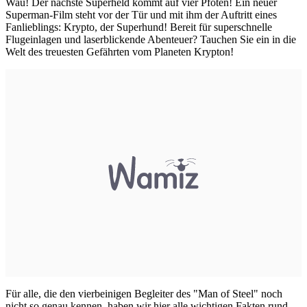
Wau! Der nächste Superheld kommt auf vier Pfoten! Ein neuer
Superman-Film steht vor der Tür und mit ihm der Auftritt eines
Fanlieblings: Krypto, der Superhund! Bereit für superschnelle
Flugeinlagen und laserblickende Abenteuer? Tauchen Sie ein in die
Welt des treuesten Gefährten vom Planeten Krypton!
Für alle, die den vierbeinigen Begleiter des "Man of Steel" noch
nicht so genau kennen, haben wir hier alle wichtigen Fakten rund