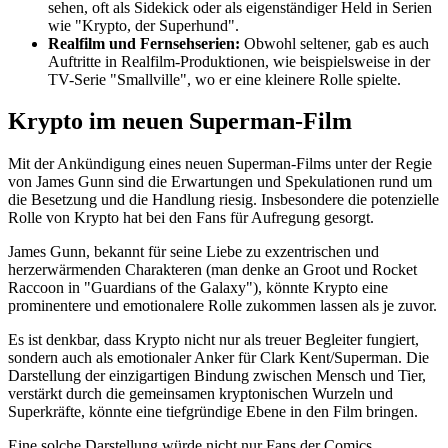
sehen, oft als Sidekick oder als eigenständiger Held in Serien
wie "Krypto, der Superhund".
Realfilm und Fernsehserien:
Obwohl seltener, gab es auch
Auftritte in Realfilm-Produktionen, wie beispielsweise in der
TV-Serie "Smallville", wo er eine kleinere Rolle spielte.
Krypto im neuen Superman-Film
Mit der Ankündigung eines neuen Superman-Films unter der Regie
von James Gunn sind die Erwartungen und Spekulationen rund um
die Besetzung und die Handlung riesig. Insbesondere die potenzielle
Rolle von Krypto hat bei den Fans für Aufregung gesorgt.
James Gunn, bekannt für seine Liebe zu exzentrischen und
herzerwärmenden Charakteren (man denke an Groot und Rocket
Raccoon in "Guardians of the Galaxy"), könnte Krypto eine
prominentere und emotionalere Rolle zukommen lassen als je zuvor.
Es ist denkbar, dass Krypto nicht nur als treuer Begleiter fungiert,
sondern auch als emotionaler Anker für Clark Kent/Superman. Die
Darstellung der einzigartigen Bindung zwischen Mensch und Tier,
verstärkt durch die gemeinsamen kryptonischen Wurzeln und
Superkräfte, könnte eine tiefgründige Ebene in den Film bringen.
Eine solche Darstellung würde nicht nur Fans der Comics