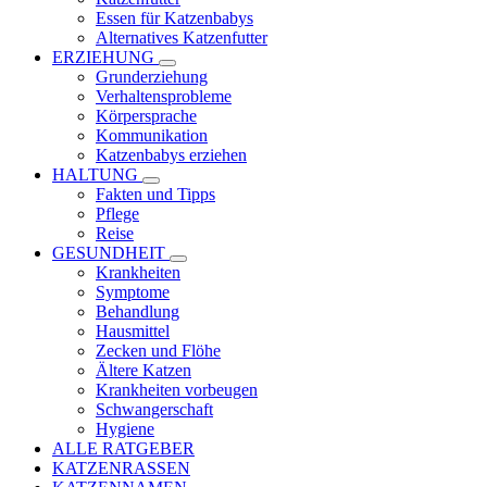
Essen für Katzenbabys
Alternatives Katzenfutter
ERZIEHUNG
Grunderziehung
Verhaltensprobleme
Körpersprache
Kommunikation
Katzenbabys erziehen
HALTUNG
Fakten und Tipps
Pflege
Reise
GESUNDHEIT
Krankheiten
Symptome
Behandlung
Hausmittel
Zecken und Flöhe
Ältere Katzen
Krankheiten vorbeugen
Schwangerschaft
Hygiene
ALLE RATGEBER
KATZENRASSEN