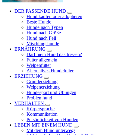
DER PASSENDE HUND
Hund kaufen oder adoptieren
Beste Hunde
Hunde nach Typen
Hund nach Größe
Hund nach Fell
Mischlingshunde
ERNÄHRUNG
Darf mein Hund das fressen?
Futter allgemein
Welpenfutter
Alternatives Hundefutter
ERZIEHUNG
Grunderziehung
Welpenerziehung
Hundesport und Übungen
Problemhund
VERHALTEN
Körpersprache
Kommunikation
Persönlichkeit von Hunden
LEBEN MIT EINEM HUND
Mit dem Hund unterwegs