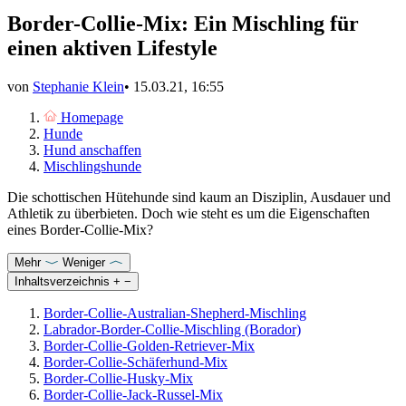
Border-Collie-Mix: Ein Mischling für
einen aktiven Lifestyle
von
Stephanie Klein
•
15.03.21, 16:55
Homepage
Hunde
Hund anschaffen
Mischlingshunde
Die schottischen Hütehunde sind kaum an Disziplin, Ausdauer und
Athletik zu überbieten. Doch wie steht es um die Eigenschaften
eines Border-Collie-Mix?
Mehr
Weniger
Inhaltsverzeichnis
+
−
Border-Collie-Australian-Shepherd-Mischling
Labrador-Border-Collie-Mischling (Borador)
Border-Collie-Golden-Retriever-Mix
Border-Collie-Schäferhund-Mix
Border-Collie-Husky-Mix
Border-Collie-Jack-Russel-Mix