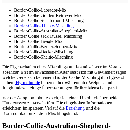
Border-Collie-Labrador-Mix
Border-Collie-Golden-Retriever-Mix
Border-Collie-Schäferhund-Mischling
Border-Collie- Husky-Mischling
Border-Collie-Australian-Shepherd-Mix
Border-Collie-Jack-Russel-Mischling
Border-Collie-Beagle-Mix
Border-Collie-Berner-Sennen-Mix
Border-Collie-Dackel-Mischling
Border-Collie-Sheltie-Mischling
Die Eigenschaften eines Mischlingshunds sind schwer im Voraus
absehbar. Erst im erwachsenen Alter lässt sich mit Gewissheit sagen,
welche Gene sich bei einem Border-Collie-Mischling durchgesetzt
haben.
Hybridhunde
haben daher während der Welpen- und
Junghundezeit einige Überraschungen
für ihre Menschen parat.
Vor der Adoption lohnt es sich, sich einen Überblick über beide
Hunderassen zu verschaffen. Die eingeholten Informationen
erleichtern im späteren Verlauf die
Erziehung
und die
Kommunikation zu dem Mischlingshund.
Border-Collie-Australian-Shepherd-