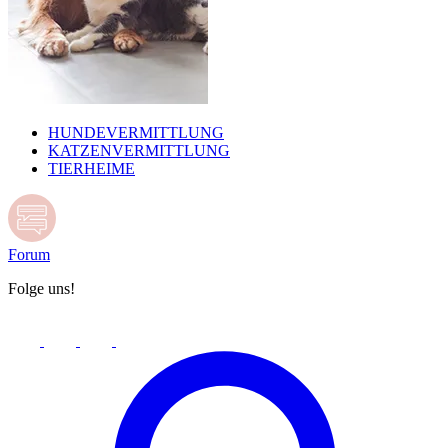
HUNDEVERMITTLUNG
KATZENVERMITTLUNG
TIERHEIME
Forum
Folge uns!