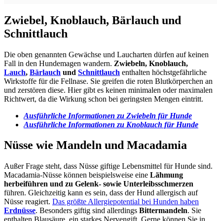
Zwiebel, Knoblauch, Bärlauch und
Schnittlauch
Die oben genannten Gewächse und Laucharten dürfen auf keinen
Fall in den Hundemagen wandern.
Zwiebeln, Knoblauch,
Lauch
,
Bärlauch
und
Schnittlauch
enthalten höchstgefährliche
Wirkstoffe für die Fellnase. Sie greifen die roten Blutkörperchen an
und zerstören diese. Hier gibt es keinen minimalen oder maximalen
Richtwert, da die Wirkung schon bei geringsten Mengen eintritt.
Ausführliche Informationen zu Zwiebeln für Hunde
Ausführliche Informationen zu Knoblauch für Hunde
Nüsse wie Mandeln und Macadamia
Außer Frage steht, dass Nüsse giftige Lebensmittel für Hunde sind.
Macadamia-Nüsse können beispielsweise eine
Lähmung
herbeiführen und zu Gelenk- sowie Unterleibsschmerzen
führen. Gleichzeitig kann es sein, dass der Hund allergisch auf
Nüsse reagiert.
Das größte Allergiepotential bei Hunden haben
Erdnüsse
. Besonders giftig sind allerdings
Bittermandeln
. Sie
enthalten Blausäure, ein starkes Nervengift. Gerne können Sie in