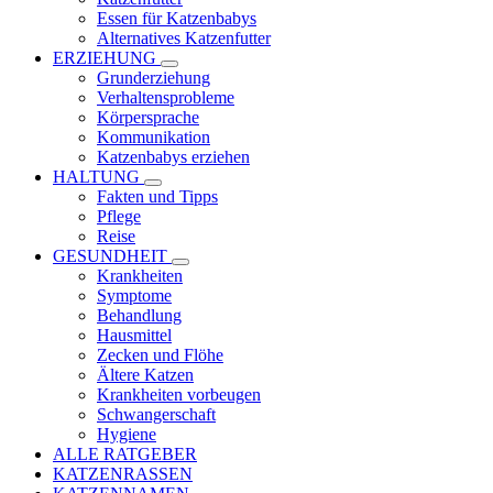
Essen für Katzenbabys
Alternatives Katzenfutter
ERZIEHUNG
Grunderziehung
Verhaltensprobleme
Körpersprache
Kommunikation
Katzenbabys erziehen
HALTUNG
Fakten und Tipps
Pflege
Reise
GESUNDHEIT
Krankheiten
Symptome
Behandlung
Hausmittel
Zecken und Flöhe
Ältere Katzen
Krankheiten vorbeugen
Schwangerschaft
Hygiene
ALLE RATGEBER
KATZENRASSEN