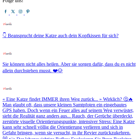
Folge uns!
👇 Beansprucht deine Katze auch dein Kopfkissen für sich?
Sie können nicht alles heilen. Aber sie sorgen dafür, dass du es nicht
allein durchstehen musst. ❤️🐶
« Eine Katze findet IMMER ihren Weg zurück... » Wirklich? 🤔🔥
Man glaubt oft, dass unsere kleinen Samtpfoten ein eingebautes
GPS haben. Doch wenn ein Feuer alles auf seinem Weg verwüstet,
sieht die Realität ganz anders aus... Rauch, der Gerüche überdeckt,
zerstörte visuelle Orientierungspunkte, intensiver Stress: Eine Katze
kann sehr schnell völlig die Orientierung verlieren und sich in
Gefahr bringen, wenn sie versucht, in ihr Revier zurückzukehren.