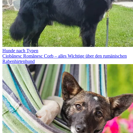
Hunde nach Typen
Ciobănesc Romănesc Corb – alles Wichtige über den rumänischen
Rabenhirtenhund