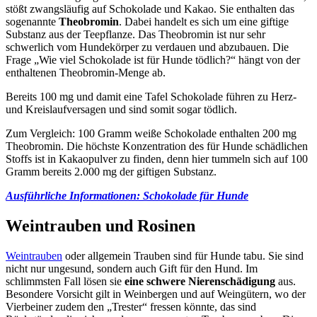
stößt zwangsläufig auf Schokolade und Kakao. Sie enthalten das
sogenannte
Theobromin
. Dabei handelt es sich um eine giftige
Substanz aus der Teepflanze. Das Theobromin ist nur sehr
schwerlich vom Hundekörper zu verdauen und abzubauen. Die
Frage „Wie viel Schokolade ist für Hunde tödlich?“ hängt von der
enthaltenen Theobromin-Menge ab.
Bereits 100 mg und damit eine Tafel Schokolade führen zu Herz-
und Kreislaufversagen und sind somit sogar tödlich.
Zum Vergleich: 100 Gramm weiße Schokolade enthalten 200 mg
Theobromin. Die höchste Konzentration des für Hunde schädlichen
Stoffs ist in Kakaopulver zu finden, denn hier tummeln sich auf 100
Gramm bereits 2.000 mg der giftigen Substanz.
Ausführliche Informationen: Schokolade für Hunde
Weintrauben und Rosinen
Weintrauben
oder allgemein Trauben sind für Hunde tabu. Sie sind
nicht nur ungesund, sondern auch Gift für den Hund. Im
schlimmsten Fall lösen sie
eine schwere Nierenschädigung
aus.
Besondere Vorsicht gilt in Weinbergen und auf Weingütern, wo der
Vierbeiner zudem den „Trester“ fressen könnte, das sind