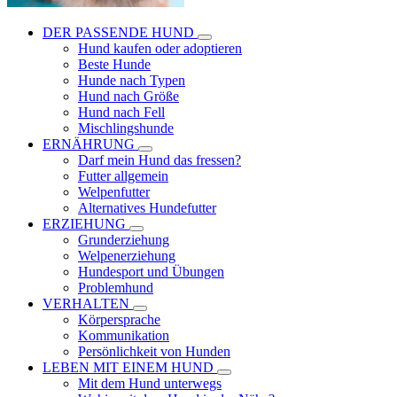
DER PASSENDE HUND
Hund kaufen oder adoptieren
Beste Hunde
Hunde nach Typen
Hund nach Größe
Hund nach Fell
Mischlingshunde
ERNÄHRUNG
Darf mein Hund das fressen?
Futter allgemein
Welpenfutter
Alternatives Hundefutter
ERZIEHUNG
Grunderziehung
Welpenerziehung
Hundesport und Übungen
Problemhund
VERHALTEN
Körpersprache
Kommunikation
Persönlichkeit von Hunden
LEBEN MIT EINEM HUND
Mit dem Hund unterwegs