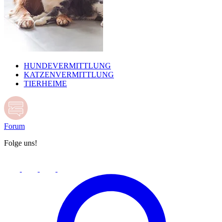
HUNDEVERMITTLUNG
KATZENVERMITTLUNG
TIERHEIME
Forum
Folge uns!