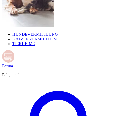
HUNDEVERMITTLUNG
KATZENVERMITTLUNG
TIERHEIME
Forum
Folge uns!