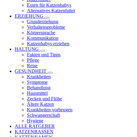
Essen für Katzenbabys
Alternatives Katzenfutter
ERZIEHUNG
Grunderziehung
Verhaltensprobleme
Körpersprache
Kommunikation
Katzenbabys erziehen
HALTUNG
Fakten und Tipps
Pflege
Reise
GESUNDHEIT
Krankheiten
Symptome
Behandlung
Hausmittel
Zecken und Flöhe
Ältere Katzen
Krankheiten vorbeugen
Schwangerschaft
Hygiene
ALLE RATGEBER
KATZENRASSEN