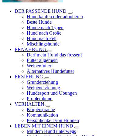
DER PASSENDE HUND
Hund kaufen oder adoptieren
Beste Hunde
Hunde nach Typen
Hund nach Größe
Hund nach Fell
Mischlingshunde
ERNÄHRUNG
Darf mein Hund das fressen?
Futter allgemein
Welpenfutter
Alternatives Hundefutter
ERZIEHUNG
Grunderziehung
Welpenerziehung
Hundesport und Übungen
Problemhund
VERHALTEN
Körpersprache
Kommunikation
Persönlichkeit von Hunden
LEBEN MIT EINEM HUND
Mit dem Hund unterwegs