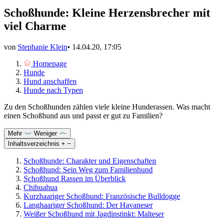
Schoßhunde: Kleine Herzensbrecher mit
viel Charme
von
Stephanie Klein
•
14.04.20, 17:05
Homepage
Hunde
Hund anschaffen
Hunde nach Typen
Zu den Schoßhunden zählen viele kleine Hunderassen. Was macht
einen Schoßhund aus und passt er gut zu Familien?
Mehr
Weniger
Inhaltsverzeichnis
+
−
Schoßhunde: Charakter und Eigenschaften
Schoßhund: Sein Weg zum Familienhund
Schoßhund Rassen im Überblick
Chihuahua
Kurzhaariger Schoßhund: Französische Bulldogge
Langhaariger Schoßhund: Der Havaneser
Weißer Schoßhund mit Jagdinstinkt: Malteser