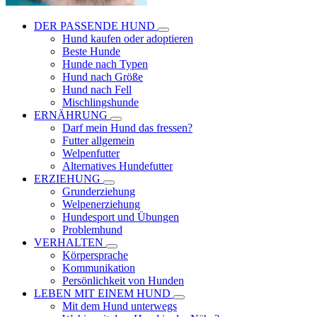
DER PASSENDE HUND
Hund kaufen oder adoptieren
Beste Hunde
Hunde nach Typen
Hund nach Größe
Hund nach Fell
Mischlingshunde
ERNÄHRUNG
Darf mein Hund das fressen?
Futter allgemein
Welpenfutter
Alternatives Hundefutter
ERZIEHUNG
Grunderziehung
Welpenerziehung
Hundesport und Übungen
Problemhund
VERHALTEN
Körpersprache
Kommunikation
Persönlichkeit von Hunden
LEBEN MIT EINEM HUND
Mit dem Hund unterwegs