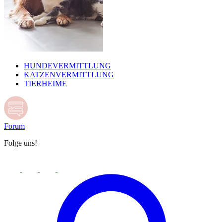
HUNDEVERMITTLUNG
KATZENVERMITTLUNG
TIERHEIME
Forum
Folge uns!