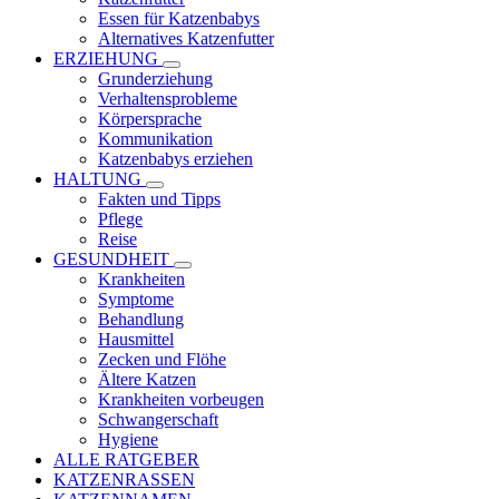
Essen für Katzenbabys
Alternatives Katzenfutter
ERZIEHUNG
Grunderziehung
Verhaltensprobleme
Körpersprache
Kommunikation
Katzenbabys erziehen
HALTUNG
Fakten und Tipps
Pflege
Reise
GESUNDHEIT
Krankheiten
Symptome
Behandlung
Hausmittel
Zecken und Flöhe
Ältere Katzen
Krankheiten vorbeugen
Schwangerschaft
Hygiene
ALLE RATGEBER
KATZENRASSEN