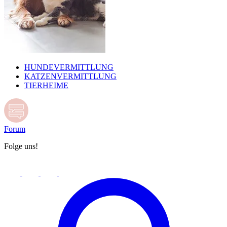
HUNDEVERMITTLUNG
KATZENVERMITTLUNG
TIERHEIME
Forum
Folge uns!