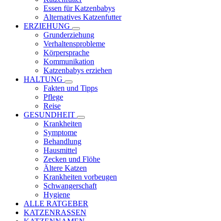
Essen für Katzenbabys
Alternatives Katzenfutter
ERZIEHUNG
Grunderziehung
Verhaltensprobleme
Körpersprache
Kommunikation
Katzenbabys erziehen
HALTUNG
Fakten und Tipps
Pflege
Reise
GESUNDHEIT
Krankheiten
Symptome
Behandlung
Hausmittel
Zecken und Flöhe
Ältere Katzen
Krankheiten vorbeugen
Schwangerschaft
Hygiene
ALLE RATGEBER
KATZENRASSEN