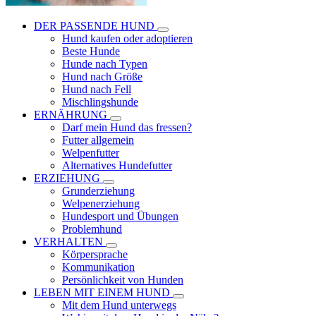
DER PASSENDE HUND
Hund kaufen oder adoptieren
Beste Hunde
Hunde nach Typen
Hund nach Größe
Hund nach Fell
Mischlingshunde
ERNÄHRUNG
Darf mein Hund das fressen?
Futter allgemein
Welpenfutter
Alternatives Hundefutter
ERZIEHUNG
Grunderziehung
Welpenerziehung
Hundesport und Übungen
Problemhund
VERHALTEN
Körpersprache
Kommunikation
Persönlichkeit von Hunden
LEBEN MIT EINEM HUND
Mit dem Hund unterwegs