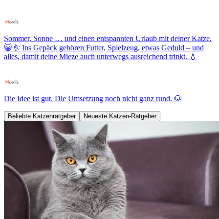
Sommer, Sonne … und einen entspannten Urlaub mit deiner Katze.
😺🌞 Ins Gepäck gehören Futter, Spielzeug, etwas Geduld – und
alles, damit deine Mieze auch unterwegs ausreichend trinkt. 💧
Die Idee ist gut. Die Umsetzung noch nicht ganz rund. 🐶
Beliebte Katzenratgeber
Neueste Katzen-Ratgeber