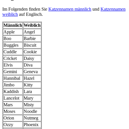
Im Folgenden finden Sie
Katzennamen männlich
und
Katzennamen
weiblich
auf Englisch.
Männlich
Weiblich
Apple
Angel
Boo
Barbie
Buggles
Biscuit
Cuddle
Cookie
Cricket
Daisy
Elvis
Diva
Gemini
Geneva
Hannibal
Hazel
Jimbo
Kitty
Kaddish
Lara
Lancelot
Mary
Mars
Misty
Moses
Noodle
Orion
Nutmeg
Ozzy
Phoenix