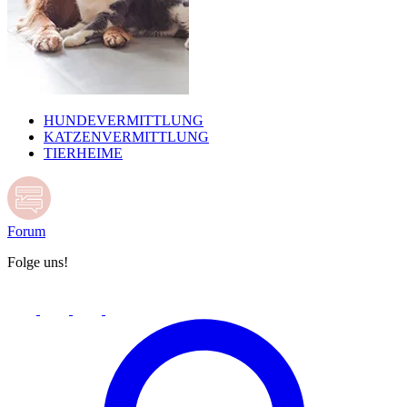
HUNDEVERMITTLUNG
KATZENVERMITTLUNG
TIERHEIME
Forum
Folge uns!