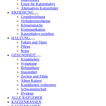
Essen für Katzenbabys
Alternatives Katzenfutter
ERZIEHUNG
Grunderziehung
Verhaltensprobleme
Körpersprache
Kommunikation
Katzenbabys erziehen
HALTUNG
Fakten und Tipps
Pflege
Reise
GESUNDHEIT
Krankheiten
Symptome
Behandlung
Hausmittel
Zecken und Flöhe
Ältere Katzen
Krankheiten vorbeugen
Schwangerschaft
Hygiene
ALLE RATGEBER
KATZENRASSEN