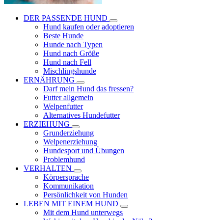
DER PASSENDE HUND
Hund kaufen oder adoptieren
Beste Hunde
Hunde nach Typen
Hund nach Größe
Hund nach Fell
Mischlingshunde
ERNÄHRUNG
Darf mein Hund das fressen?
Futter allgemein
Welpenfutter
Alternatives Hundefutter
ERZIEHUNG
Grunderziehung
Welpenerziehung
Hundesport und Übungen
Problemhund
VERHALTEN
Körpersprache
Kommunikation
Persönlichkeit von Hunden
LEBEN MIT EINEM HUND
Mit dem Hund unterwegs