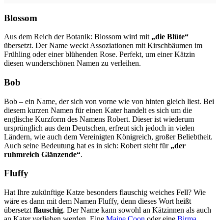
Blossom
Aus dem Reich der Botanik: Blossom wird mit
„die Blüte“
übersetzt. Der Name weckt Assoziationen mit Kirschbäumen im
Frühling oder einer blühenden Rose. Perfekt, um einer Kätzin
diesen wunderschönen Namen zu verleihen.
Bob
Bob – ein Name, der sich von vorne wie von hinten gleich liest. Bei
diesem kurzen Namen für einen Kater handelt es sich um die
englische Kurzform des Namens Robert. Dieser ist wiederum
ursprünglich aus dem Deutschen, erfreut sich jedoch in vielen
Ländern, wie auch dem Vereinigten Königreich, großer Beliebtheit.
Auch seine Bedeutung hat es in sich: Robert steht für
„der
ruhmreich Glänzende“
.
Fluffy
Hat Ihre zukünftige Katze besonders flauschig weiches Fell? Wie
wäre es dann mit dem Namen Fluffy, denn dieses Wort heißt
übersetzt
flauschig
. Der Name kann sowohl an Kätzinnen als auch
an Kater verliehen werden. Eine
Maine Coon
oder eine
Birma