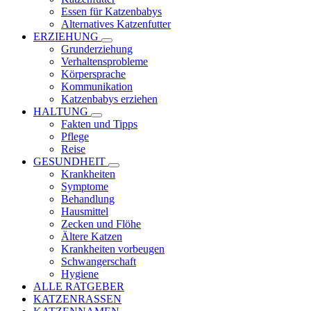
Essen für Katzenbabys
Alternatives Katzenfutter
ERZIEHUNG
Grunderziehung
Verhaltensprobleme
Körpersprache
Kommunikation
Katzenbabys erziehen
HALTUNG
Fakten und Tipps
Pflege
Reise
GESUNDHEIT
Krankheiten
Symptome
Behandlung
Hausmittel
Zecken und Flöhe
Ältere Katzen
Krankheiten vorbeugen
Schwangerschaft
Hygiene
ALLE RATGEBER
KATZENRASSEN