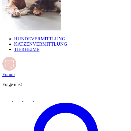
HUNDEVERMITTLUNG
KATZENVERMITTLUNG
TIERHEIME
Forum
Folge uns!