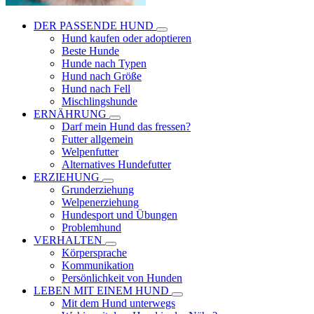
DER PASSENDE HUND
Hund kaufen oder adoptieren
Beste Hunde
Hunde nach Typen
Hund nach Größe
Hund nach Fell
Mischlingshunde
ERNÄHRUNG
Darf mein Hund das fressen?
Futter allgemein
Welpenfutter
Alternatives Hundefutter
ERZIEHUNG
Grunderziehung
Welpenerziehung
Hundesport und Übungen
Problemhund
VERHALTEN
Körpersprache
Kommunikation
Persönlichkeit von Hunden
LEBEN MIT EINEM HUND
Mit dem Hund unterwegs