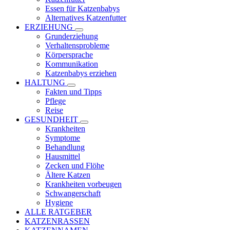
Essen für Katzenbabys
Alternatives Katzenfutter
ERZIEHUNG
Grunderziehung
Verhaltensprobleme
Körpersprache
Kommunikation
Katzenbabys erziehen
HALTUNG
Fakten und Tipps
Pflege
Reise
GESUNDHEIT
Krankheiten
Symptome
Behandlung
Hausmittel
Zecken und Flöhe
Ältere Katzen
Krankheiten vorbeugen
Schwangerschaft
Hygiene
ALLE RATGEBER
KATZENRASSEN