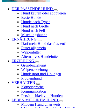
DER PASSENDE HUND
Hund kaufen oder adoptieren
Beste Hunde
Hunde nach Typen
Hund nach Größe
Hund nach Fell
Mischlingshunde
ERNÄHRUNG
Darf mein Hund das fressen?
Futter allgemein
Welpenfutter
Alternatives Hundefutter
ERZIEHUNG
Grunderziehung
Welpenerziehung
Hundesport und Übungen
Problemhund
VERHALTEN
Körpersprache
Kommunikation
Persönlichkeit von Hunden
LEBEN MIT EINEM HUND
Mit dem Hund unterwegs