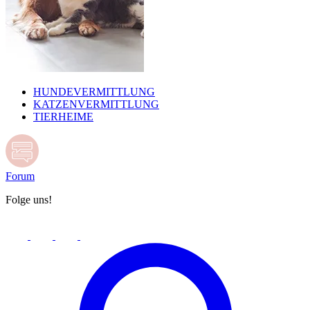
HUNDEVERMITTLUNG
KATZENVERMITTLUNG
TIERHEIME
Forum
Folge uns!