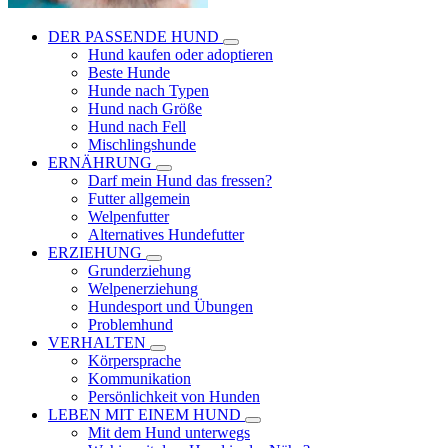
DER PASSENDE HUND
Hund kaufen oder adoptieren
Beste Hunde
Hunde nach Typen
Hund nach Größe
Hund nach Fell
Mischlingshunde
ERNÄHRUNG
Darf mein Hund das fressen?
Futter allgemein
Welpenfutter
Alternatives Hundefutter
ERZIEHUNG
Grunderziehung
Welpenerziehung
Hundesport und Übungen
Problemhund
VERHALTEN
Körpersprache
Kommunikation
Persönlichkeit von Hunden
LEBEN MIT EINEM HUND
Mit dem Hund unterwegs