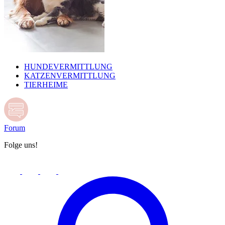
HUNDEVERMITTLUNG
KATZENVERMITTLUNG
TIERHEIME
Forum
Folge uns!