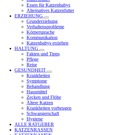
Essen für Katzenbabys
Alternatives Katzenfutter
ERZIEHUNG
Grunderziehung
Verhaltensprobleme
Körpersprache
Kommunikation
Katzenbabys erziehen
HALTUNG
Fakten und Tipps
Pflege
Reise
GESUNDHEIT
Krankheiten
Symptome
Behandlung
Hausmittel
Zecken und Flöhe
Ältere Katzen
Krankheiten vorbeugen
Schwangerschaft
Hygiene
ALLE RATGEBER
KATZENRASSEN