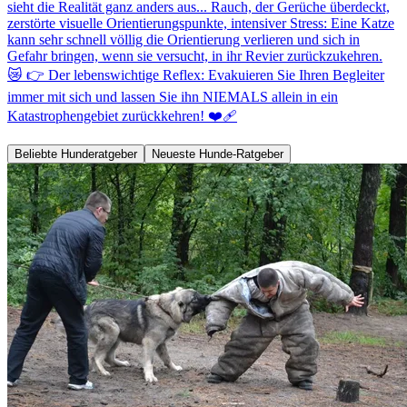
sieht die Realität ganz anders aus... Rauch, der Gerüche überdeckt,
zerstörte visuelle Orientierungspunkte, intensiver Stress: Eine Katze
kann sehr schnell völlig die Orientierung verlieren und sich in
Gefahr bringen, wenn sie versucht, in ihr Revier zurückzukehren.
😿 👉 Der lebenswichtige Reflex: Evakuieren Sie Ihren Begleiter
immer mit sich und lassen Sie ihn NIEMALS allein in ein
Katastrophengebiet zurückkehren! ❤️‍🩹
Beliebte Hunderatgeber
Neueste Hunde-Ratgeber