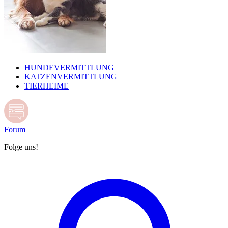
HUNDEVERMITTLUNG
KATZENVERMITTLUNG
TIERHEIME
Forum
Folge uns!