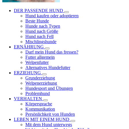
DER PASSENDE HUND
Hund kaufen oder adoptieren
Beste Hunde
Hunde nach Typen
Hund nach Größe
Hund nach Fell
Mischlingshunde
ERNÄHRUNG
Darf mein Hund das fressen?
Futter allgemein
Welpenfutter
Alternatives Hundefutter
ERZIEHUNG
Grunderziehung
Welpenerziehung
Hundesport und Übungen
Problemhund
VERHALTEN
Körpersprache
Kommunikation
Persönlichkeit von Hunden
LEBEN MIT EINEM HUND
Mit dem Hund unterwegs