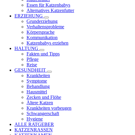
Essen für Katzenbabys
Alternatives Katzenfutter
ERZIEHUNG
Grunderziehung
Verhaltensprobleme
Körpersprache
Kommunikation
Katzenbabys erziehen
HALTUNG
Fakten und Tipps
Pflege
Reise
GESUNDHEIT
Krankheiten
Symptome
Behandlung
Hausmittel
Zecken und Flöhe
Ältere Katzen
Krankheiten vorbeugen
Schwangerschaft
Hygiene
ALLE RATGEBER
KATZENRASSEN