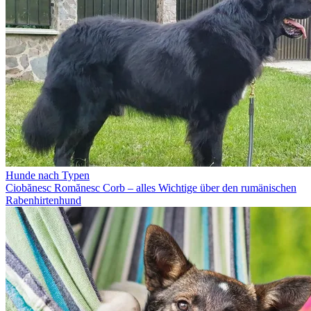
Hunde nach Typen
Ciobănesc Romănesc Corb – alles Wichtige über den rumänischen
Rabenhirtenhund