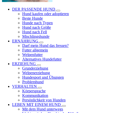
DER PASSENDE HUND
Hund kaufen oder adoptieren
Beste Hunde
Hunde nach Typen
Hund nach Größe
Hund nach Fell
Mischlingshunde
ERNÄHRUNG
Darf mein Hund das fressen?
Futter allgemein
Welpenfutter
Alternatives Hundefutter
ERZIEHUNG
Grunderziehung
Welpenerziehung
Hundesport und Übungen
Problemhund
VERHALTEN
Körpersprache
Kommunikation
Persönlichkeit von Hunden
LEBEN MIT EINEM HUND
Mit dem Hund unterwegs