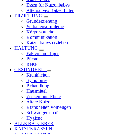
Essen für Katzenbabys
Alternatives Katzenfutter
ERZIEHUNG
Grunderziehung
Verhaltensprobleme
Körpersprache
Kommunikation
Katzenbabys erziehen
HALTUNG
Fakten und Tipps
Pflege
Reise
GESUNDHEIT
Krankheiten
Symptome
Behandlung
Hausmittel
Zecken und Flöhe
Ältere Katzen
Krankheiten vorbeugen
Schwangerschaft
Hygiene
ALLE RATGEBER
KATZENRASSEN