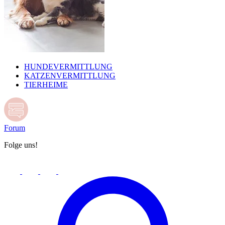
HUNDEVERMITTLUNG
KATZENVERMITTLUNG
TIERHEIME
Forum
Folge uns!