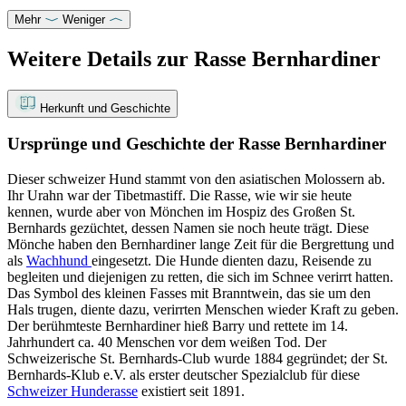
Mehr
Weniger
Weitere Details zur Rasse Bernhardiner
Herkunft und Geschichte
Ursprünge und Geschichte der Rasse Bernhardiner
Dieser schweizer Hund stammt von den asiatischen Molossern ab.
Ihr Urahn war der Tibetmastiff. Die Rasse, wie wir sie heute
kennen, wurde aber von Mönchen im Hospiz des Großen St.
Bernhards gezüchtet, dessen Namen sie noch heute trägt. Diese
Mönche haben den Bernhardiner lange Zeit für die Bergrettung und
als
Wachhund
eingesetzt. Die Hunde dienten dazu, Reisende zu
begleiten und diejenigen zu retten, die sich im Schnee verirrt hatten.
Das Symbol des kleinen Fasses mit Branntwein, das sie um den
Hals trugen, diente dazu, verirrten Menschen wieder Kraft zu geben.
Der berühmteste Bernhardiner hieß Barry und rettete im 14.
Jahrhundert ca. 40 Menschen vor dem weißen Tod. Der
Schweizerische St. Bernhards-Club wurde 1884 gegründet; der St.
Bernhards-Klub e.V. als erster deutscher Spezialclub für diese
Schweizer Hunderasse
existiert seit 1891.