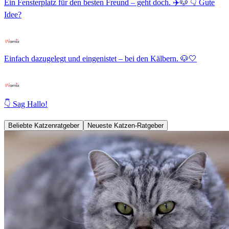
Ein Fensterplatz für den besten Freund – geht doch. ✈️🐶 👇 Gute
Idee?
Einfach dazugelegt und eingenistet – bei den Kälbern. 🐶🤍
👇 Sag Hallo!
Beliebte Katzenratgeber
Neueste Katzen-Ratgeber