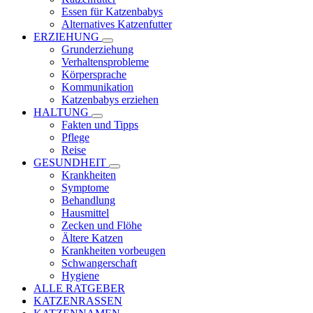
Essen für Katzenbabys
Alternatives Katzenfutter
ERZIEHUNG
Grunderziehung
Verhaltensprobleme
Körpersprache
Kommunikation
Katzenbabys erziehen
HALTUNG
Fakten und Tipps
Pflege
Reise
GESUNDHEIT
Krankheiten
Symptome
Behandlung
Hausmittel
Zecken und Flöhe
Ältere Katzen
Krankheiten vorbeugen
Schwangerschaft
Hygiene
ALLE RATGEBER
KATZENRASSEN