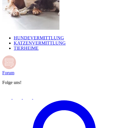
HUNDEVERMITTLUNG
KATZENVERMITTLUNG
TIERHEIME
Forum
Folge uns!