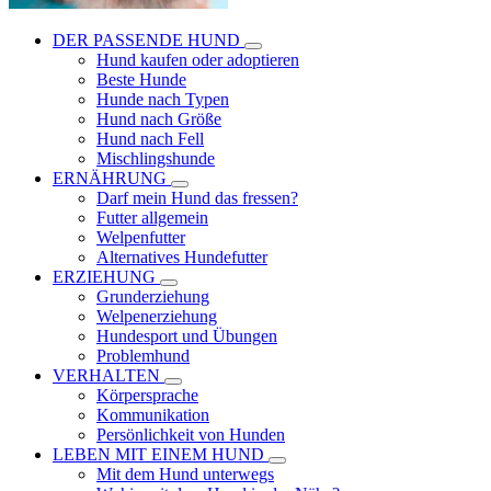
DER PASSENDE HUND
Hund kaufen oder adoptieren
Beste Hunde
Hunde nach Typen
Hund nach Größe
Hund nach Fell
Mischlingshunde
ERNÄHRUNG
Darf mein Hund das fressen?
Futter allgemein
Welpenfutter
Alternatives Hundefutter
ERZIEHUNG
Grunderziehung
Welpenerziehung
Hundesport und Übungen
Problemhund
VERHALTEN
Körpersprache
Kommunikation
Persönlichkeit von Hunden
LEBEN MIT EINEM HUND
Mit dem Hund unterwegs