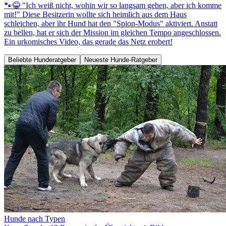
🐾😂 "Ich weiß nicht, wohin wir so langsam gehen, aber ich komme
mit!" Diese Besitzerin wollte sich heimlich aus dem Haus
schleichen, aber ihr Hund hat den "Spion-Modus" aktiviert. Anstatt
zu bellen, hat er sich der Mission im gleichen Tempo angeschlossen.
Ein urkomisches Video, das gerade das Netz erobert!
Beliebte Hunderatgeber
Neueste Hunde-Ratgeber
Hunde nach Typen