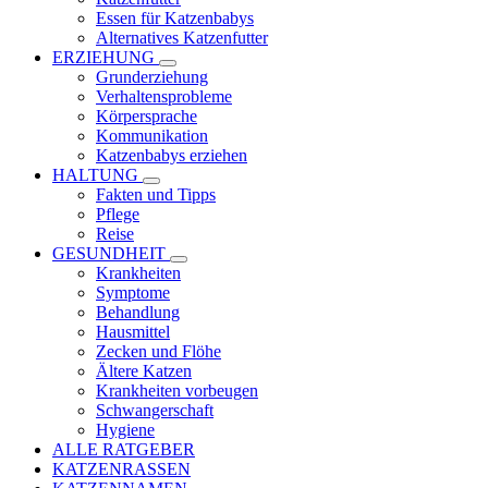
Essen für Katzenbabys
Alternatives Katzenfutter
ERZIEHUNG
Grunderziehung
Verhaltensprobleme
Körpersprache
Kommunikation
Katzenbabys erziehen
HALTUNG
Fakten und Tipps
Pflege
Reise
GESUNDHEIT
Krankheiten
Symptome
Behandlung
Hausmittel
Zecken und Flöhe
Ältere Katzen
Krankheiten vorbeugen
Schwangerschaft
Hygiene
ALLE RATGEBER
KATZENRASSEN