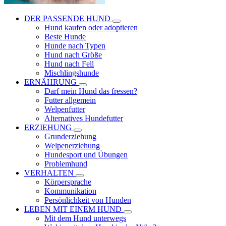
DER PASSENDE HUND
Hund kaufen oder adoptieren
Beste Hunde
Hunde nach Typen
Hund nach Größe
Hund nach Fell
Mischlingshunde
ERNÄHRUNG
Darf mein Hund das fressen?
Futter allgemein
Welpenfutter
Alternatives Hundefutter
ERZIEHUNG
Grunderziehung
Welpenerziehung
Hundesport und Übungen
Problemhund
VERHALTEN
Körpersprache
Kommunikation
Persönlichkeit von Hunden
LEBEN MIT EINEM HUND
Mit dem Hund unterwegs