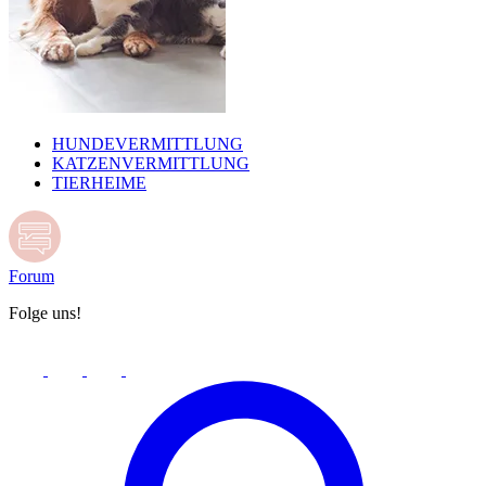
HUNDEVERMITTLUNG
KATZENVERMITTLUNG
TIERHEIME
Forum
Folge uns!