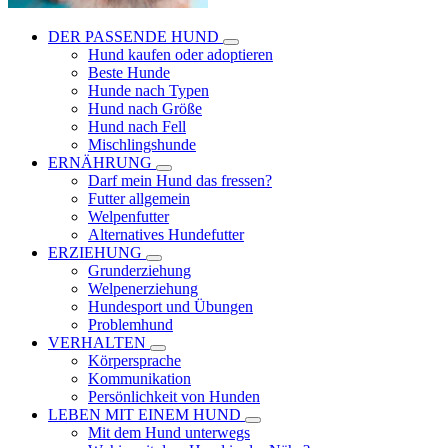
DER PASSENDE HUND
Hund kaufen oder adoptieren
Beste Hunde
Hunde nach Typen
Hund nach Größe
Hund nach Fell
Mischlingshunde
ERNÄHRUNG
Darf mein Hund das fressen?
Futter allgemein
Welpenfutter
Alternatives Hundefutter
ERZIEHUNG
Grunderziehung
Welpenerziehung
Hundesport und Übungen
Problemhund
VERHALTEN
Körpersprache
Kommunikation
Persönlichkeit von Hunden
LEBEN MIT EINEM HUND
Mit dem Hund unterwegs