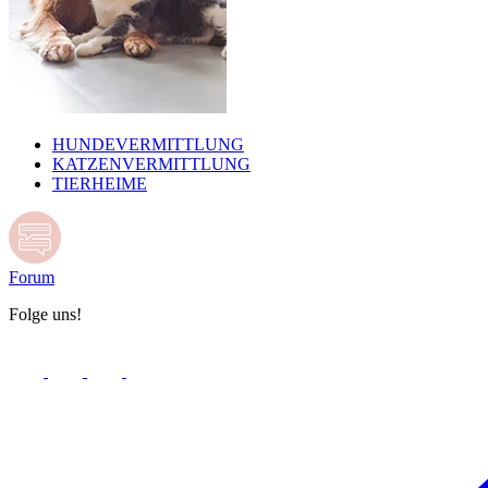
HUNDEVERMITTLUNG
KATZENVERMITTLUNG
TIERHEIME
Forum
Folge uns!