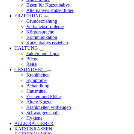
Essen für Katzenbabys
Alternatives Katzenfutter
ERZIEHUNG
Grunderziehung
Verhaltensprobleme
Körpersprache
Kommunikation
Katzenbabys erziehen
HALTUNG
Fakten und Tipps
Pflege
Reise
GESUNDHEIT
Krankheiten
Symptome
Behandlung
Hausmittel
Zecken und Flöhe
Ältere Katzen
Krankheiten vorbeugen
Schwangerschaft
Hygiene
ALLE RATGEBER
KATZENRASSEN