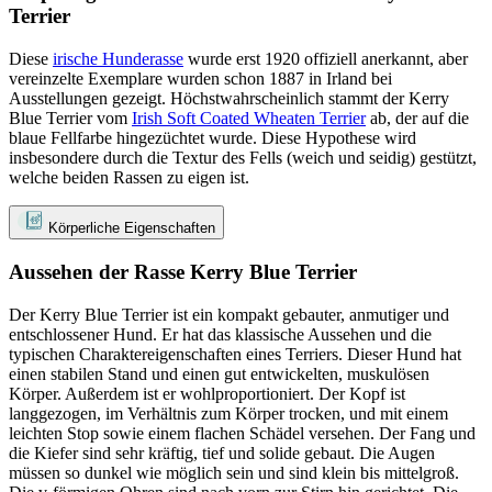
Terrier
Diese
irische Hunderasse
wurde erst 1920 offiziell anerkannt, aber
vereinzelte Exemplare wurden schon 1887 in Irland bei
Ausstellungen gezeigt. Höchstwahrscheinlich stammt der Kerry
Blue Terrier vom
Irish Soft Coated Wheaten Terrier
ab, der auf die
blaue Fellfarbe hingezüchtet wurde. Diese Hypothese wird
insbesondere durch die Textur des Fells (weich und seidig) gestützt,
welche beiden Rassen zu eigen ist.
Körperliche Eigenschaften
Aussehen der Rasse Kerry Blue Terrier
Der Kerry Blue Terrier ist ein kompakt gebauter, anmutiger und
entschlossener Hund. Er hat das klassische Aussehen und die
typischen Charaktereigenschaften eines Terriers. Dieser Hund hat
einen stabilen Stand und einen gut entwickelten, muskulösen
Körper. Außerdem ist er wohlproportioniert. Der Kopf ist
langgezogen, im Verhältnis zum Körper trocken, und mit einem
leichten Stop sowie einem flachen Schädel versehen. Der Fang und
die Kiefer sind sehr kräftig, tief und solide gebaut. Die Augen
müssen so dunkel wie möglich sein und sind klein bis mittelgroß.