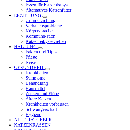
Essen für Katzenbabys
Alternatives Katzenfutter
ERZIEHUNG
Grunderziehung
Verhaltensprobleme
Körpersprache
Kommunikation
Katzenbabys erziehen
HALTUNG
Fakten und Tipps
Pflege
Reise
GESUNDHEIT
Krankheiten
Symptome
Behandlung
Hausmittel
Zecken und Flöhe
Ältere Katzen
Krankheiten vorbeugen
Schwangerschaft
Hygiene
ALLE RATGEBER
KATZENRASSEN