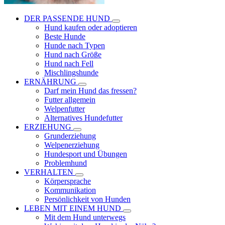
DER PASSENDE HUND
Hund kaufen oder adoptieren
Beste Hunde
Hunde nach Typen
Hund nach Größe
Hund nach Fell
Mischlingshunde
ERNÄHRUNG
Darf mein Hund das fressen?
Futter allgemein
Welpenfutter
Alternatives Hundefutter
ERZIEHUNG
Grunderziehung
Welpenerziehung
Hundesport und Übungen
Problemhund
VERHALTEN
Körpersprache
Kommunikation
Persönlichkeit von Hunden
LEBEN MIT EINEM HUND
Mit dem Hund unterwegs