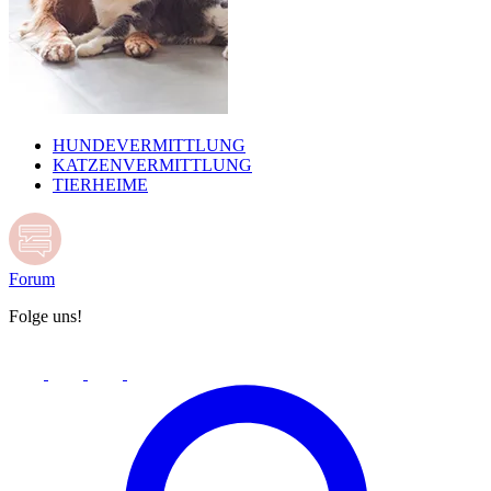
HUNDEVERMITTLUNG
KATZENVERMITTLUNG
TIERHEIME
Forum
Folge uns!