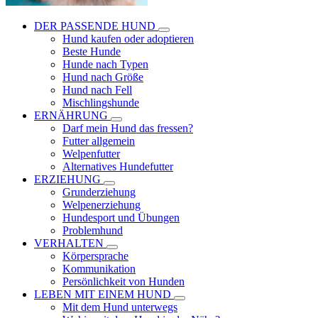
DER PASSENDE HUND
Hund kaufen oder adoptieren
Beste Hunde
Hunde nach Typen
Hund nach Größe
Hund nach Fell
Mischlingshunde
ERNÄHRUNG
Darf mein Hund das fressen?
Futter allgemein
Welpenfutter
Alternatives Hundefutter
ERZIEHUNG
Grunderziehung
Welpenerziehung
Hundesport und Übungen
Problemhund
VERHALTEN
Körpersprache
Kommunikation
Persönlichkeit von Hunden
LEBEN MIT EINEM HUND
Mit dem Hund unterwegs