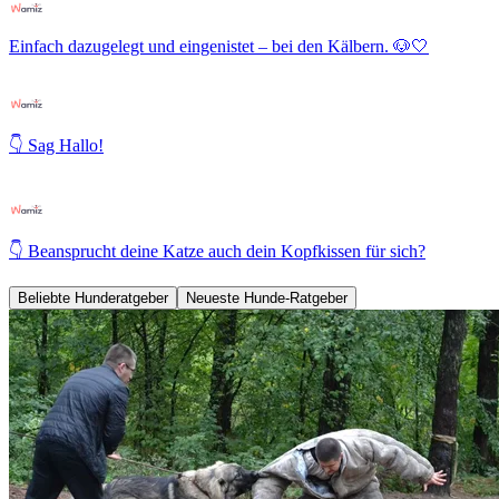
Einfach dazugelegt und eingenistet – bei den Kälbern. 🐶🤍
👇 Sag Hallo!
👇 Beansprucht deine Katze auch dein Kopfkissen für sich?
Beliebte Hunderatgeber
Neueste Hunde-Ratgeber