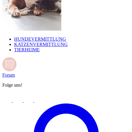
HUNDEVERMITTLUNG
KATZENVERMITTLUNG
TIERHEIME
Forum
Folge uns!