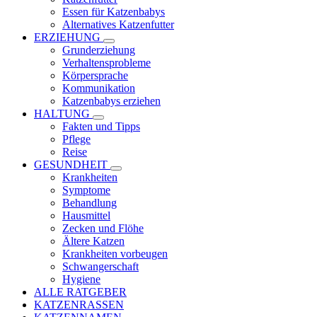
Essen für Katzenbabys
Alternatives Katzenfutter
ERZIEHUNG
Grunderziehung
Verhaltensprobleme
Körpersprache
Kommunikation
Katzenbabys erziehen
HALTUNG
Fakten und Tipps
Pflege
Reise
GESUNDHEIT
Krankheiten
Symptome
Behandlung
Hausmittel
Zecken und Flöhe
Ältere Katzen
Krankheiten vorbeugen
Schwangerschaft
Hygiene
ALLE RATGEBER
KATZENRASSEN