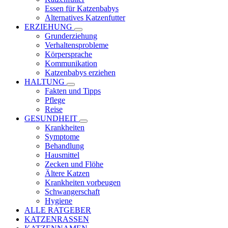
Essen für Katzenbabys
Alternatives Katzenfutter
ERZIEHUNG
Grunderziehung
Verhaltensprobleme
Körpersprache
Kommunikation
Katzenbabys erziehen
HALTUNG
Fakten und Tipps
Pflege
Reise
GESUNDHEIT
Krankheiten
Symptome
Behandlung
Hausmittel
Zecken und Flöhe
Ältere Katzen
Krankheiten vorbeugen
Schwangerschaft
Hygiene
ALLE RATGEBER
KATZENRASSEN