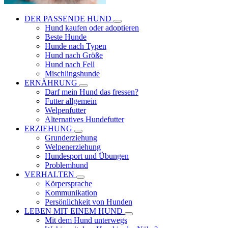
DER PASSENDE HUND
Hund kaufen oder adoptieren
Beste Hunde
Hunde nach Typen
Hund nach Größe
Hund nach Fell
Mischlingshunde
ERNÄHRUNG
Darf mein Hund das fressen?
Futter allgemein
Welpenfutter
Alternatives Hundefutter
ERZIEHUNG
Grunderziehung
Welpenerziehung
Hundesport und Übungen
Problemhund
VERHALTEN
Körpersprache
Kommunikation
Persönlichkeit von Hunden
LEBEN MIT EINEM HUND
Mit dem Hund unterwegs