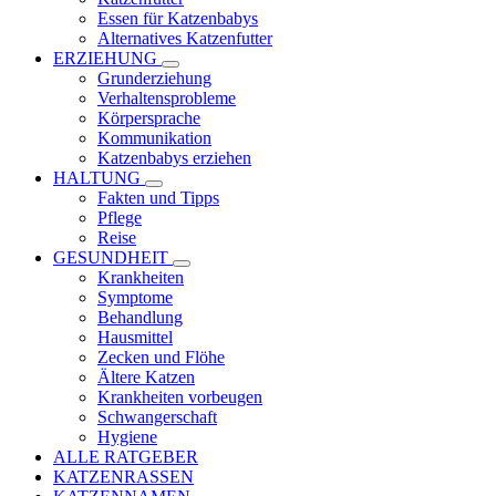
Essen für Katzenbabys
Alternatives Katzenfutter
ERZIEHUNG
Grunderziehung
Verhaltensprobleme
Körpersprache
Kommunikation
Katzenbabys erziehen
HALTUNG
Fakten und Tipps
Pflege
Reise
GESUNDHEIT
Krankheiten
Symptome
Behandlung
Hausmittel
Zecken und Flöhe
Ältere Katzen
Krankheiten vorbeugen
Schwangerschaft
Hygiene
ALLE RATGEBER
KATZENRASSEN