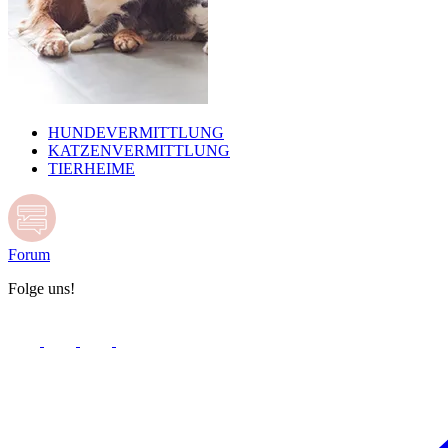
HUNDEVERMITTLUNG
KATZENVERMITTLUNG
TIERHEIME
Forum
Folge uns!