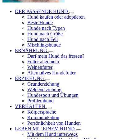
DER PASSENDE HUND
Hund kaufen oder adoptieren
Beste Hunde
Hunde nach Typen
Hund nach Größe
Hund nach Fell
Mischlingshunde
ERNÄHRUNG
Darf mein Hund das fressen?
Futter allgemein
Welpenfutter
Alternatives Hundefutter
ERZIEHUNG
Grunderziehung
Welpenerziehung
Hundesport und Übungen
Problemhund
VERHALTEN
Körpersprache
Kommunikation
Persönlichkeit von Hunden
LEBEN MIT EINEM HUND
Mit dem Hund unterwegs