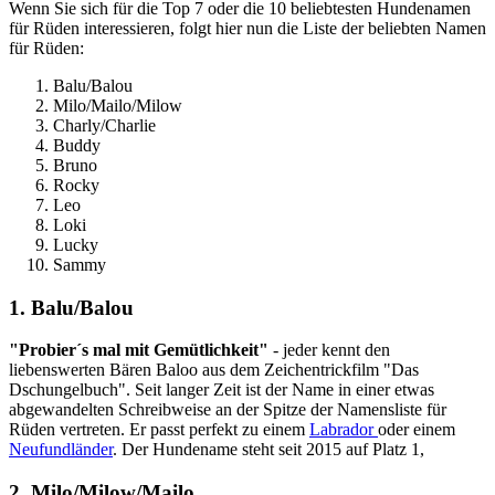
Wenn Sie sich für die Top 7 oder die 10 beliebtesten Hundenamen
für Rüden interessieren, folgt hier nun die Liste der beliebten Namen
für Rüden:
Balu/Balou
Milo/Mailo/Milow
Charly/Charlie
Buddy
Bruno
Rocky
Leo
Loki
Lucky
Sammy
1. Balu/Balou
"Probier´s mal mit Gemütlichkeit"
- jeder kennt den
liebenswerten Bären Baloo aus dem Zeichentrickfilm "Das
Dschungelbuch". Seit langer Zeit ist der Name in einer etwas
abgewandelten Schreibweise an der Spitze der Namensliste für
Rüden vertreten. Er passt perfekt zu einem
Labrador
oder einem
Neufundländer
. Der Hundename steht seit 2015 auf Platz 1,
2. Milo/Milow/Mailo