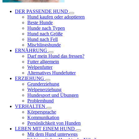
DER PASSENDE HUND
Hund kaufen oder adoptieren
Beste Hunde
Hunde nach Typen
Hund nach Größe
Hund nach Fell
Mischlingshunde
ERNÄHRUNG
Darf mein Hund das fressen?
Futter allgemein
Welpenfutter
Alternatives Hundefutter
ERZIEHUNG
Grunderziehung
Welpenerziehung
Hundesport und Übungen
Problemhund
VERHALTEN
Körpersprache
Kommunikation
Persönlichkeit von Hunden
LEBEN MIT EINEM HUND
Mit dem Hund unterwegs