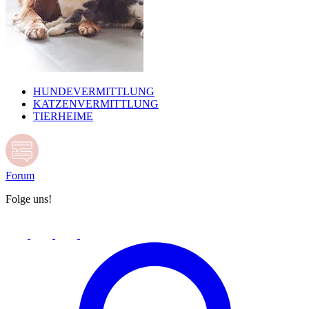
HUNDEVERMITTLUNG
KATZENVERMITTLUNG
TIERHEIME
Forum
Folge uns!