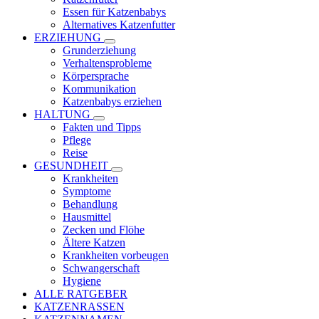
Essen für Katzenbabys
Alternatives Katzenfutter
ERZIEHUNG
Grunderziehung
Verhaltensprobleme
Körpersprache
Kommunikation
Katzenbabys erziehen
HALTUNG
Fakten und Tipps
Pflege
Reise
GESUNDHEIT
Krankheiten
Symptome
Behandlung
Hausmittel
Zecken und Flöhe
Ältere Katzen
Krankheiten vorbeugen
Schwangerschaft
Hygiene
ALLE RATGEBER
KATZENRASSEN