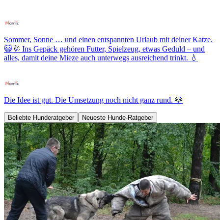
Sommer, Sonne … und einen entspannten Urlaub mit deiner Katze.
😺🌞 Ins Gepäck gehören Futter, Spielzeug, etwas Geduld – und
alles, damit deine Mieze auch unterwegs ausreichend trinkt. 💧
Die Idee ist gut. Die Umsetzung noch nicht ganz rund. 🐶
Beliebte Hunderatgeber
Neueste Hunde-Ratgeber