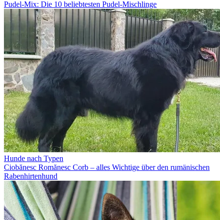
Pudel-Mix: Die 10 beliebtesten Pudel-Mischlinge
Hunde nach Typen
Ciobănesc Romănesc Corb – alles Wichtige über den rumänischen
Rabenhirtenhund