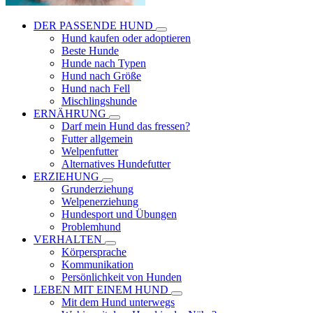
DER PASSENDE HUND
Hund kaufen oder adoptieren
Beste Hunde
Hunde nach Typen
Hund nach Größe
Hund nach Fell
Mischlingshunde
ERNÄHRUNG
Darf mein Hund das fressen?
Futter allgemein
Welpenfutter
Alternatives Hundefutter
ERZIEHUNG
Grunderziehung
Welpenerziehung
Hundesport und Übungen
Problemhund
VERHALTEN
Körpersprache
Kommunikation
Persönlichkeit von Hunden
LEBEN MIT EINEM HUND
Mit dem Hund unterwegs