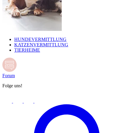
HUNDEVERMITTLUNG
KATZENVERMITTLUNG
TIERHEIME
Forum
Folge uns!