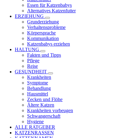
Essen für Katzenbabys
Alternatives Katzenfutter
ERZIEHUNG
Grunderziehung
Verhaltensprobleme
Körpersprache
Kommunikation
Katzenbabys erziehen
HALTUNG
Fakten und Tipps
Pflege
Reise
GESUNDHEIT
Krankheiten
Symptome
Behandlung
Hausmittel
Zecken und Flöhe
Ältere Katzen
Krankheiten vorbeugen
Schwangerschaft
Hygiene
ALLE RATGEBER
KATZENRASSEN