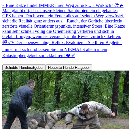
« Eine Katze findet IMMER ihren Weg zurück... » Wirklich? 🤔🔥
Man glaubt oft, dass unsere kleinen Samtpfoten ein eingebautes
GPS haben. Doch wenn ein Feuer alles auf seinem Weg verwüstet,
sieht die Realität ganz anders aus... Rauch, der Gerüche überdeckt,
zerstörte visuelle Orientierungspunkte, intensiver Stress: Eine Katze
kann sehr schnell völlig die Orientierung verlieren und sich in
Gefahr bringen, wenn sie versucht, in ihr Revier zurückzukehren.
😿 👉 Der lebenswichtige Reflex: Evakuieren Sie Ihren Begleiter
immer mit sich und lassen Sie ihn NIEMALS allein in ein
Katastrophengebiet zurückkehren! ❤️‍🩹
Beliebte Hunderatgeber
Neueste Hunde-Ratgeber