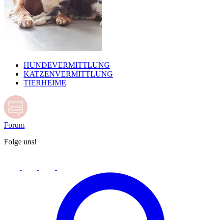
HUNDEVERMITTLUNG
KATZENVERMITTLUNG
TIERHEIME
Forum
Folge uns!