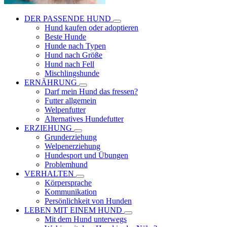
DER PASSENDE HUND
Hund kaufen oder adoptieren
Beste Hunde
Hunde nach Typen
Hund nach Größe
Hund nach Fell
Mischlingshunde
ERNÄHRUNG
Darf mein Hund das fressen?
Futter allgemein
Welpenfutter
Alternatives Hundefutter
ERZIEHUNG
Grunderziehung
Welpenerziehung
Hundesport und Übungen
Problemhund
VERHALTEN
Körpersprache
Kommunikation
Persönlichkeit von Hunden
LEBEN MIT EINEM HUND
Mit dem Hund unterwegs