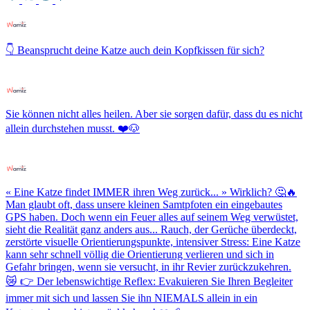
👇 Beansprucht deine Katze auch dein Kopfkissen für sich?
Sie können nicht alles heilen. Aber sie sorgen dafür, dass du es nicht
allein durchstehen musst. ❤️🐶
« Eine Katze findet IMMER ihren Weg zurück... » Wirklich? 🤔🔥
Man glaubt oft, dass unsere kleinen Samtpfoten ein eingebautes
GPS haben. Doch wenn ein Feuer alles auf seinem Weg verwüstet,
sieht die Realität ganz anders aus... Rauch, der Gerüche überdeckt,
zerstörte visuelle Orientierungspunkte, intensiver Stress: Eine Katze
kann sehr schnell völlig die Orientierung verlieren und sich in
Gefahr bringen, wenn sie versucht, in ihr Revier zurückzukehren.
😿 👉 Der lebenswichtige Reflex: Evakuieren Sie Ihren Begleiter
immer mit sich und lassen Sie ihn NIEMALS allein in ein