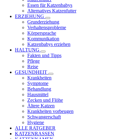
Essen für Katzenbabys
Alternatives Katzenfutter
ERZIEHUNG
Grunderziehung
Verhaltensprobleme
Körpersprache
Kommunikation
Katzenbabys erziehen
HALTUNG
Fakten und Tipps
Pflege
Reise
GESUNDHEIT
Krankheiten
Symptome
Behandlung
Hausmittel
Zecken und Flöhe
Ältere Katzen
Krankheiten vorbeugen
Schwangerschaft
Hygiene
ALLE RATGEBER
KATZENRASSEN