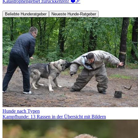
Katastrophengebiet zurückkehren! ❤️‍🩹
Beliebte Hunderatgeber
Neueste Hunde-Ratgeber
Hunde nach Typen
Kampfhunde: 13 Rassen in der Übersicht mit Bildern