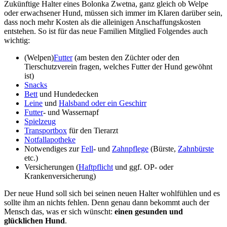
Zukünftige Halter eines Bolonka Zwetna, ganz gleich ob Welpe
oder erwachsener Hund, müssen sich immer im Klaren darüber sein,
dass noch mehr Kosten als die alleinigen Anschaffungskosten
entstehen. So ist für das neue Familien Mitglied Folgendes auch
wichtig:
(Welpen)
Futter
(am besten den Züchter oder den
Tierschutzverein fragen, welches Futter der Hund gewöhnt
ist)
Snacks
Bett
und Hundedecken
Leine
und
Halsband oder ein Geschirr
Futter
- und Wassernapf
Spielzeug
Transportbox
für den Tierarzt
Notfallapotheke
Notwendiges zur
Fell
- und
Zahnpflege
(Bürste,
Zahnbürste
etc.)
Versicherungen (
Haftpflicht
und ggf. OP- oder
Krankenversicherung)
Der neue Hund soll sich bei seinen neuen Halter wohlfühlen und es
sollte ihm an nichts fehlen. Denn genau dann bekommt auch der
Mensch das, was er sich wünscht:
einen gesunden und
glücklichen Hund
.