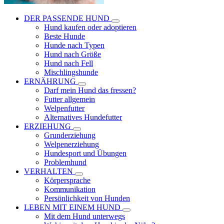
DER PASSENDE HUND
Hund kaufen oder adoptieren
Beste Hunde
Hunde nach Typen
Hund nach Größe
Hund nach Fell
Mischlingshunde
ERNÄHRUNG
Darf mein Hund das fressen?
Futter allgemein
Welpenfutter
Alternatives Hundefutter
ERZIEHUNG
Grunderziehung
Welpenerziehung
Hundesport und Übungen
Problemhund
VERHALTEN
Körpersprache
Kommunikation
Persönlichkeit von Hunden
LEBEN MIT EINEM HUND
Mit dem Hund unterwegs