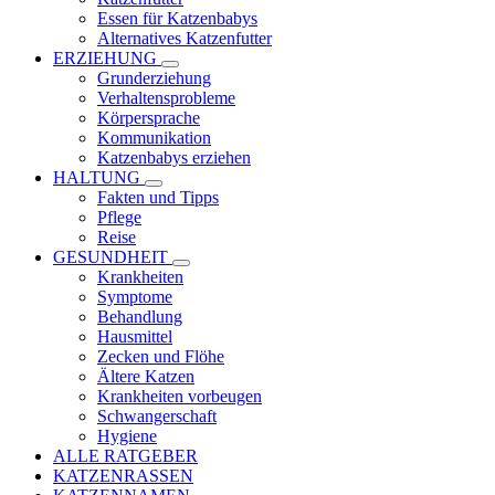
Essen für Katzenbabys
Alternatives Katzenfutter
ERZIEHUNG
Grunderziehung
Verhaltensprobleme
Körpersprache
Kommunikation
Katzenbabys erziehen
HALTUNG
Fakten und Tipps
Pflege
Reise
GESUNDHEIT
Krankheiten
Symptome
Behandlung
Hausmittel
Zecken und Flöhe
Ältere Katzen
Krankheiten vorbeugen
Schwangerschaft
Hygiene
ALLE RATGEBER
KATZENRASSEN