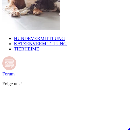
HUNDEVERMITTLUNG
KATZENVERMITTLUNG
TIERHEIME
Forum
Folge uns!