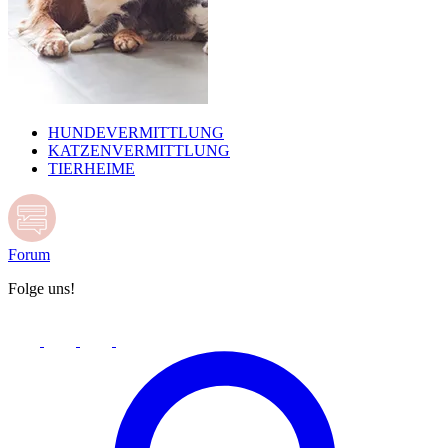
HUNDEVERMITTLUNG
KATZENVERMITTLUNG
TIERHEIME
Forum
Folge uns!