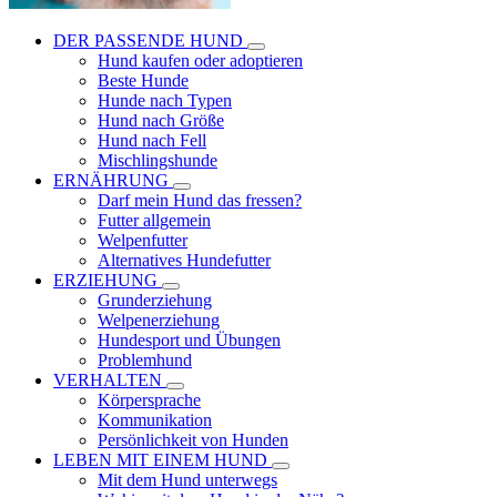
DER PASSENDE HUND
Hund kaufen oder adoptieren
Beste Hunde
Hunde nach Typen
Hund nach Größe
Hund nach Fell
Mischlingshunde
ERNÄHRUNG
Darf mein Hund das fressen?
Futter allgemein
Welpenfutter
Alternatives Hundefutter
ERZIEHUNG
Grunderziehung
Welpenerziehung
Hundesport und Übungen
Problemhund
VERHALTEN
Körpersprache
Kommunikation
Persönlichkeit von Hunden
LEBEN MIT EINEM HUND
Mit dem Hund unterwegs