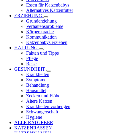
Essen für Katzenbabys
Alternatives Katzenfutter
ERZIEHUNG
Grunderziehung
Verhaltensprobleme
Körpersprache
Kommunikation
Katzenbabys erziehen
HALTUNG
Fakten und Tipps
Pflege
Reise
GESUNDHEIT
Krankheiten
Symptome
Behandlung
Hausmittel
Zecken und Flöhe
Ältere Katzen
Krankheiten vorbeugen
Schwangerschaft
Hygiene
ALLE RATGEBER
KATZENRASSEN