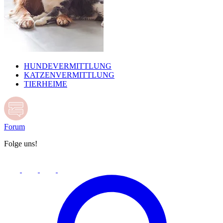
HUNDEVERMITTLUNG
KATZENVERMITTLUNG
TIERHEIME
Forum
Folge uns!