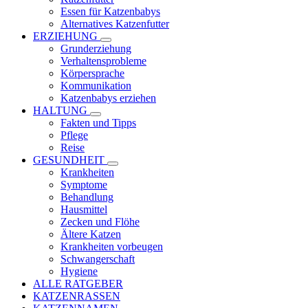
Essen für Katzenbabys
Alternatives Katzenfutter
ERZIEHUNG
Grunderziehung
Verhaltensprobleme
Körpersprache
Kommunikation
Katzenbabys erziehen
HALTUNG
Fakten und Tipps
Pflege
Reise
GESUNDHEIT
Krankheiten
Symptome
Behandlung
Hausmittel
Zecken und Flöhe
Ältere Katzen
Krankheiten vorbeugen
Schwangerschaft
Hygiene
ALLE RATGEBER
KATZENRASSEN