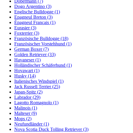
Dobermann
(7)
Dogo Argentino
(3)
Englische Bulldogge
(1)
Epagneul Breton
(3)
Épagneul Français
(1)
Eurasier
(3)
Foxterrier
(3)
Französische Bulldogge
(18)
Französischer Vorstehhund
(1)
German Boxer
(7)
Golden Retriever
(33)
Havaneser
(1)
Holländischer Schäferhund
(1)
Hovawart
(1)
Husky
(14)
Italienisches Windspiel
(1)
Jack Russell Terrier
(25)
Japan-Spitz
(2)
Labrador
(29)
Lagotto Romagnolo
(1)
Malinois
(1)
Malteser
(9)
Mops
(2)
Neufundländer
(1)
Nova Scotia Duck Tolling Retriever
(3)