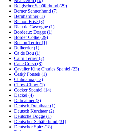
Beauceron
(10)
Belgischer Schäferhund
(29)
Berner Sennenhund
(7)
Bernhardiner
(1)
Bichon Frisé
(3)
Bleu de Gascogne
(1)
Bordeaux Dogge
(1)
Border Collie
(29)
Boston Terrier
(1)
Bullterrier
(1)
Ca de Bou
(1)
Cairn Terrier
(2)
Cane Corso
(8)
Cavalier King Charles Spaniel
(23)
Český Fousek
(1)
Chihuahua
(13)
Chow-Chow
(1)
Cocker Spaniel
(14)
Dackel
(4)
Dalmatiner
(3)
Deutsch Drahthaar
(1)
Deutsch Kurzhaar
(2)
Deutsche Dogge
(1)
Deutscher Schäferhund
(31)
Deutscher Spitz
(18)