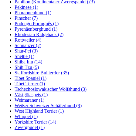
Papillon (Kontinentaler Zwergspaniel)
(3)
Pekinese
(1)
Pharaonenhund
(1)
Pinscher
(7)
Podengo Português
(1)
Pyrenäenberghund
(1)
Rhodesian Ridgeback
(2)
Rottweiler
(4)
Schnauzer
(2)
Shar-Pei
(3)
Sheltie
(1)
Shiba Inu
(14)
Shih Tzu
(5)
Staffordshire Bullterrier
(35)
Tibet Spaniel
(1)
Tibet Terrier
(1)
Tschechoslowakischer Wolfshund
(3)
Västgötaspets
(1)
Weimaraner
(1)
Weißer Schweizer Schäferhund
(9)
West Highland Terrier
(1)
Whippet
(1)
Yorkshire Terrier
(14)
Zwergpudel
(1)