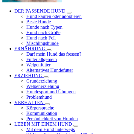
DER PASSENDE HUND
Hund kaufen oder adoptieren
Beste Hunde
Hunde nach Typen
Hund nach Größe
Hund nach Fell
Mischlingshunde
ERNÄHRUNG
Darf mein Hund das fressen?
Futter allgemein
Welpenfutter
Alternatives Hundefutter
ERZIEHUNG
Grunderziehung
Welpenerziehung
Hundesport und Übungen
Problemhund
VERHALTEN
Körpersprache
Kommunikation
Persönlichkeit von Hunden
LEBEN MIT EINEM HUND
Mit dem Hund unterwegs