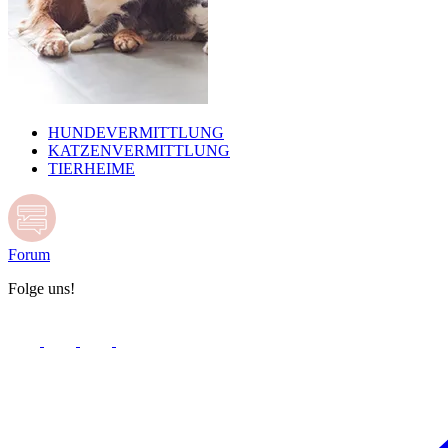
HUNDEVERMITTLUNG
KATZENVERMITTLUNG
TIERHEIME
Forum
Folge uns!