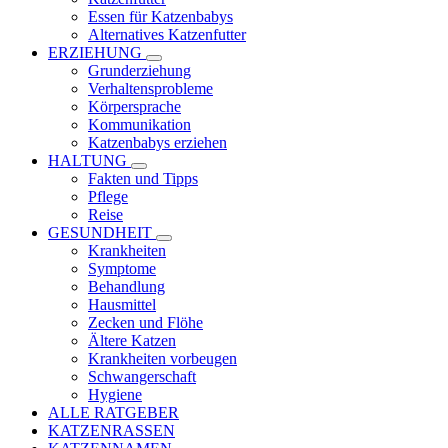
Essen für Katzenbabys
Alternatives Katzenfutter
ERZIEHUNG
Grunderziehung
Verhaltensprobleme
Körpersprache
Kommunikation
Katzenbabys erziehen
HALTUNG
Fakten und Tipps
Pflege
Reise
GESUNDHEIT
Krankheiten
Symptome
Behandlung
Hausmittel
Zecken und Flöhe
Ältere Katzen
Krankheiten vorbeugen
Schwangerschaft
Hygiene
ALLE RATGEBER
KATZENRASSEN