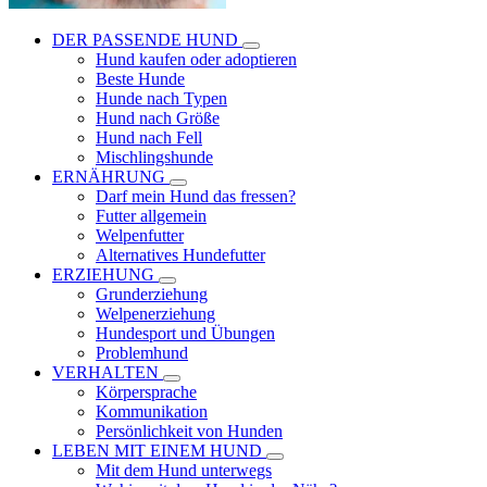
DER PASSENDE HUND
Hund kaufen oder adoptieren
Beste Hunde
Hunde nach Typen
Hund nach Größe
Hund nach Fell
Mischlingshunde
ERNÄHRUNG
Darf mein Hund das fressen?
Futter allgemein
Welpenfutter
Alternatives Hundefutter
ERZIEHUNG
Grunderziehung
Welpenerziehung
Hundesport und Übungen
Problemhund
VERHALTEN
Körpersprache
Kommunikation
Persönlichkeit von Hunden
LEBEN MIT EINEM HUND
Mit dem Hund unterwegs