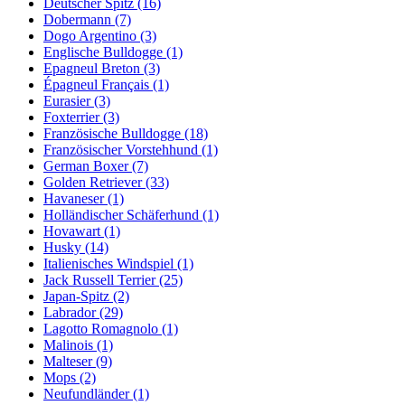
Deutscher Spitz
(16)
Dobermann
(7)
Dogo Argentino
(3)
Englische Bulldogge
(1)
Epagneul Breton
(3)
Épagneul Français
(1)
Eurasier
(3)
Foxterrier
(3)
Französische Bulldogge
(18)
Französischer Vorstehhund
(1)
German Boxer
(7)
Golden Retriever
(33)
Havaneser
(1)
Holländischer Schäferhund
(1)
Hovawart
(1)
Husky
(14)
Italienisches Windspiel
(1)
Jack Russell Terrier
(25)
Japan-Spitz
(2)
Labrador
(29)
Lagotto Romagnolo
(1)
Malinois
(1)
Malteser
(9)
Mops
(2)
Neufundländer
(1)