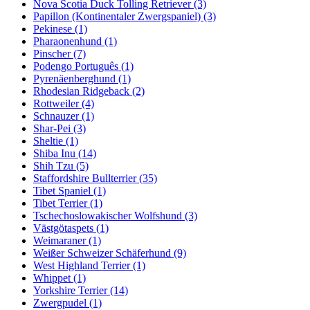
Nova Scotia Duck Tolling Retriever
(3)
Papillon (Kontinentaler Zwergspaniel)
(3)
Pekinese
(1)
Pharaonenhund
(1)
Pinscher
(7)
Podengo Português
(1)
Pyrenäenberghund
(1)
Rhodesian Ridgeback
(2)
Rottweiler
(4)
Schnauzer
(1)
Shar-Pei
(3)
Sheltie
(1)
Shiba Inu
(14)
Shih Tzu
(5)
Staffordshire Bullterrier
(35)
Tibet Spaniel
(1)
Tibet Terrier
(1)
Tschechoslowakischer Wolfshund
(3)
Västgötaspets
(1)
Weimaraner
(1)
Weißer Schweizer Schäferhund
(9)
West Highland Terrier
(1)
Whippet
(1)
Yorkshire Terrier
(14)
Zwergpudel
(1)