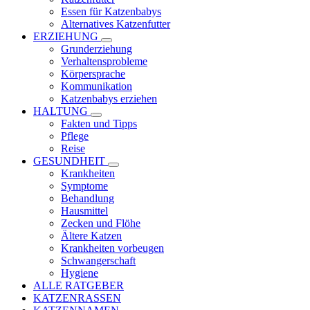
Essen für Katzenbabys
Alternatives Katzenfutter
ERZIEHUNG
Grunderziehung
Verhaltensprobleme
Körpersprache
Kommunikation
Katzenbabys erziehen
HALTUNG
Fakten und Tipps
Pflege
Reise
GESUNDHEIT
Krankheiten
Symptome
Behandlung
Hausmittel
Zecken und Flöhe
Ältere Katzen
Krankheiten vorbeugen
Schwangerschaft
Hygiene
ALLE RATGEBER
KATZENRASSEN