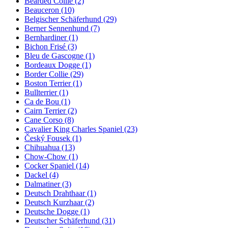
Bearded Collie
(2)
Beauceron
(10)
Belgischer Schäferhund
(29)
Berner Sennenhund
(7)
Bernhardiner
(1)
Bichon Frisé
(3)
Bleu de Gascogne
(1)
Bordeaux Dogge
(1)
Border Collie
(29)
Boston Terrier
(1)
Bullterrier
(1)
Ca de Bou
(1)
Cairn Terrier
(2)
Cane Corso
(8)
Cavalier King Charles Spaniel
(23)
Český Fousek
(1)
Chihuahua
(13)
Chow-Chow
(1)
Cocker Spaniel
(14)
Dackel
(4)
Dalmatiner
(3)
Deutsch Drahthaar
(1)
Deutsch Kurzhaar
(2)
Deutsche Dogge
(1)
Deutscher Schäferhund
(31)