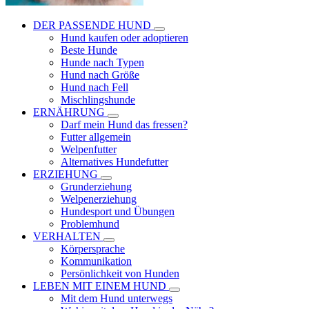
DER PASSENDE HUND
Hund kaufen oder adoptieren
Beste Hunde
Hunde nach Typen
Hund nach Größe
Hund nach Fell
Mischlingshunde
ERNÄHRUNG
Darf mein Hund das fressen?
Futter allgemein
Welpenfutter
Alternatives Hundefutter
ERZIEHUNG
Grunderziehung
Welpenerziehung
Hundesport und Übungen
Problemhund
VERHALTEN
Körpersprache
Kommunikation
Persönlichkeit von Hunden
LEBEN MIT EINEM HUND
Mit dem Hund unterwegs