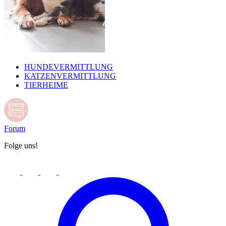
HUNDEVERMITTLUNG
KATZENVERMITTLUNG
TIERHEIME
Forum
Folge uns!