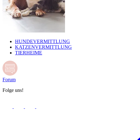
HUNDEVERMITTLUNG
KATZENVERMITTLUNG
TIERHEIME
Forum
Folge uns!