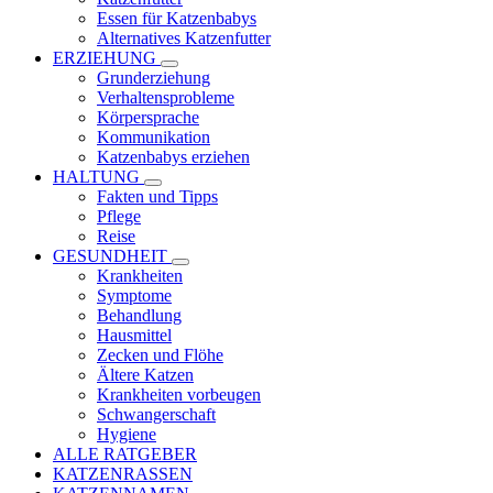
Essen für Katzenbabys
Alternatives Katzenfutter
ERZIEHUNG
Grunderziehung
Verhaltensprobleme
Körpersprache
Kommunikation
Katzenbabys erziehen
HALTUNG
Fakten und Tipps
Pflege
Reise
GESUNDHEIT
Krankheiten
Symptome
Behandlung
Hausmittel
Zecken und Flöhe
Ältere Katzen
Krankheiten vorbeugen
Schwangerschaft
Hygiene
ALLE RATGEBER
KATZENRASSEN