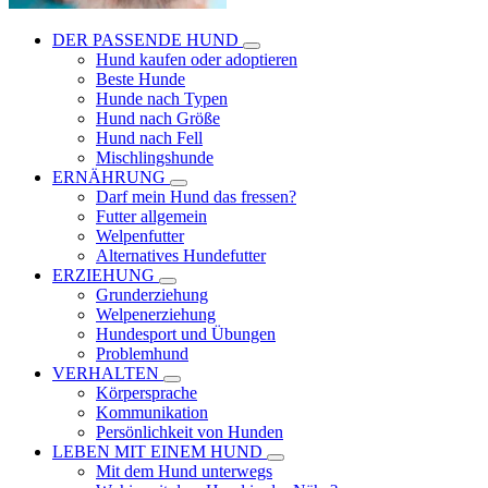
DER PASSENDE HUND
Hund kaufen oder adoptieren
Beste Hunde
Hunde nach Typen
Hund nach Größe
Hund nach Fell
Mischlingshunde
ERNÄHRUNG
Darf mein Hund das fressen?
Futter allgemein
Welpenfutter
Alternatives Hundefutter
ERZIEHUNG
Grunderziehung
Welpenerziehung
Hundesport und Übungen
Problemhund
VERHALTEN
Körpersprache
Kommunikation
Persönlichkeit von Hunden
LEBEN MIT EINEM HUND
Mit dem Hund unterwegs