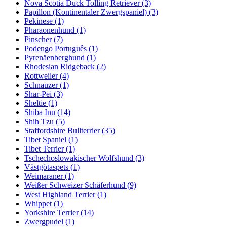
Nova Scotia Duck Tolling Retriever
(3)
Papillon (Kontinentaler Zwergspaniel)
(3)
Pekinese
(1)
Pharaonenhund
(1)
Pinscher
(7)
Podengo Português
(1)
Pyrenäenberghund
(1)
Rhodesian Ridgeback
(2)
Rottweiler
(4)
Schnauzer
(1)
Shar-Pei
(3)
Sheltie
(1)
Shiba Inu
(14)
Shih Tzu
(5)
Staffordshire Bullterrier
(35)
Tibet Spaniel
(1)
Tibet Terrier
(1)
Tschechoslowakischer Wolfshund
(3)
Västgötaspets
(1)
Weimaraner
(1)
Weißer Schweizer Schäferhund
(9)
West Highland Terrier
(1)
Whippet
(1)
Yorkshire Terrier
(14)
Zwergpudel
(1)