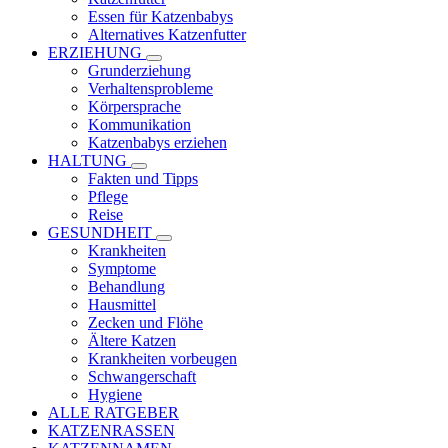
Essen für Katzenbabys
Alternatives Katzenfutter
ERZIEHUNG
Grunderziehung
Verhaltensprobleme
Körpersprache
Kommunikation
Katzenbabys erziehen
HALTUNG
Fakten und Tipps
Pflege
Reise
GESUNDHEIT
Krankheiten
Symptome
Behandlung
Hausmittel
Zecken und Flöhe
Ältere Katzen
Krankheiten vorbeugen
Schwangerschaft
Hygiene
ALLE RATGEBER
KATZENRASSEN