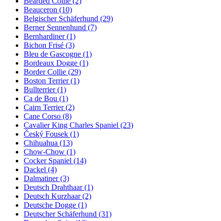
Bearded Collie
(2)
Beauceron
(10)
Belgischer Schäferhund
(29)
Berner Sennenhund
(7)
Bernhardiner
(1)
Bichon Frisé
(3)
Bleu de Gascogne
(1)
Bordeaux Dogge
(1)
Border Collie
(29)
Boston Terrier
(1)
Bullterrier
(1)
Ca de Bou
(1)
Cairn Terrier
(2)
Cane Corso
(8)
Cavalier King Charles Spaniel
(23)
Český Fousek
(1)
Chihuahua
(13)
Chow-Chow
(1)
Cocker Spaniel
(14)
Dackel
(4)
Dalmatiner
(3)
Deutsch Drahthaar
(1)
Deutsch Kurzhaar
(2)
Deutsche Dogge
(1)
Deutscher Schäferhund
(31)