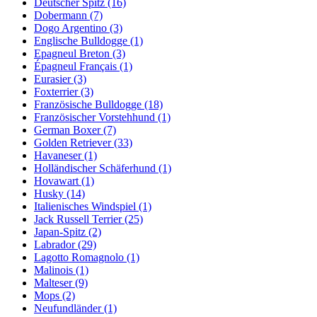
Deutscher Spitz
(16)
Dobermann
(7)
Dogo Argentino
(3)
Englische Bulldogge
(1)
Epagneul Breton
(3)
Épagneul Français
(1)
Eurasier
(3)
Foxterrier
(3)
Französische Bulldogge
(18)
Französischer Vorstehhund
(1)
German Boxer
(7)
Golden Retriever
(33)
Havaneser
(1)
Holländischer Schäferhund
(1)
Hovawart
(1)
Husky
(14)
Italienisches Windspiel
(1)
Jack Russell Terrier
(25)
Japan-Spitz
(2)
Labrador
(29)
Lagotto Romagnolo
(1)
Malinois
(1)
Malteser
(9)
Mops
(2)
Neufundländer
(1)