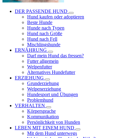
DER PASSENDE HUND
Hund kaufen oder adoptieren
Beste Hunde
Hunde nach Typen
Hund nach Größe
Hund nach Fell
Mischlingshunde
ERNÄHRUNG
Darf mein Hund das fressen?
Futter allgemein
Welpenfutter
Alternatives Hundefutter
ERZIEHUNG
Grunderziehung
Welpenerziehung
Hundesport und Übungen
Problemhund
VERHALTEN
Körpersprache
Kommunikation
Persönlichkeit von Hunden
LEBEN MIT EINEM HUND
Mit dem Hund unterwegs