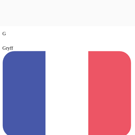
G
Gryff