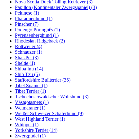
Nova Scotia Duck Tolling Retriever
(3)
Papillon (Kontinentaler Zwergspaniel)
(3)
Pekinese
(1)
Pharaonenhund
(1)
Pinscher
(7)
Podengo Português
(1)
Pyrenäenberghund
(1)
Rhodesian Ridgeback
(2)
Rottweiler
(4)
Schnauzer
(1)
Shar-Pei
(3)
Sheltie
(1)
Shiba Inu
(14)
Shih Tzu
(5)
Staffordshire Bullterrier
(35)
Tibet Spaniel
(1)
Tibet Terrier
(1)
Tschechoslowakischer Wolfshund
(3)
Västgötaspets
(1)
Weimaraner
(1)
Weißer Schweizer Schäferhund
(9)
West Highland Terrier
(1)
Whippet
(1)
Yorkshire Terrier
(14)
Zwergpudel
(1)