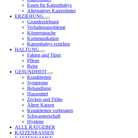
Essen für Katzenbabys
Alternatives Katzenfutter
ERZIEHUNG
Grunderziehung
Verhaltensprobleme
Körpersprache
Kommunikation
Katzenbabys erziehen
HALTUNG
Fakten und Tipps
Pflege
Reise
GESUNDHEIT
Krankheiten
Symptome
Behandlung
Hausmittel
Zecken und Flöhe
Ältere Katzen
Krankheiten vorbeugen
Schwangerschaft
Hygiene
ALLE RATGEBER
KATZENRASSEN