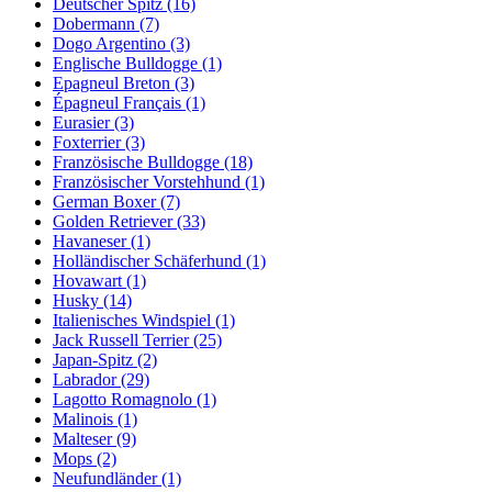
Deutscher Spitz
(16)
Dobermann
(7)
Dogo Argentino
(3)
Englische Bulldogge
(1)
Epagneul Breton
(3)
Épagneul Français
(1)
Eurasier
(3)
Foxterrier
(3)
Französische Bulldogge
(18)
Französischer Vorstehhund
(1)
German Boxer
(7)
Golden Retriever
(33)
Havaneser
(1)
Holländischer Schäferhund
(1)
Hovawart
(1)
Husky
(14)
Italienisches Windspiel
(1)
Jack Russell Terrier
(25)
Japan-Spitz
(2)
Labrador
(29)
Lagotto Romagnolo
(1)
Malinois
(1)
Malteser
(9)
Mops
(2)
Neufundländer
(1)