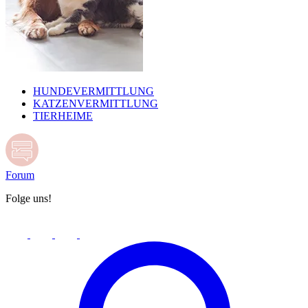
HUNDEVERMITTLUNG
KATZENVERMITTLUNG
TIERHEIME
Forum
Folge uns!