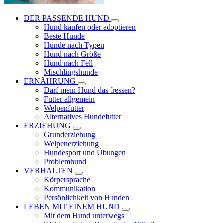
DER PASSENDE HUND
Hund kaufen oder adoptieren
Beste Hunde
Hunde nach Typen
Hund nach Größe
Hund nach Fell
Mischlingshunde
ERNÄHRUNG
Darf mein Hund das fressen?
Futter allgemein
Welpenfutter
Alternatives Hundefutter
ERZIEHUNG
Grunderziehung
Welpenerziehung
Hundesport und Übungen
Problemhund
VERHALTEN
Körpersprache
Kommunikation
Persönlichkeit von Hunden
LEBEN MIT EINEM HUND
Mit dem Hund unterwegs