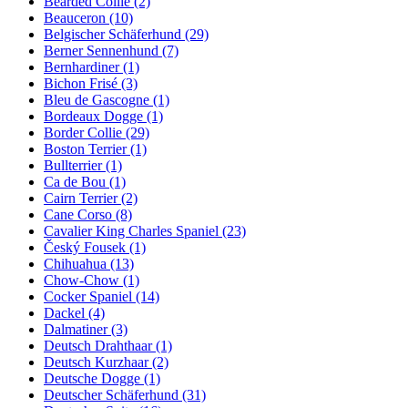
Bearded Collie
(2)
Beauceron
(10)
Belgischer Schäferhund
(29)
Berner Sennenhund
(7)
Bernhardiner
(1)
Bichon Frisé
(3)
Bleu de Gascogne
(1)
Bordeaux Dogge
(1)
Border Collie
(29)
Boston Terrier
(1)
Bullterrier
(1)
Ca de Bou
(1)
Cairn Terrier
(2)
Cane Corso
(8)
Cavalier King Charles Spaniel
(23)
Český Fousek
(1)
Chihuahua
(13)
Chow-Chow
(1)
Cocker Spaniel
(14)
Dackel
(4)
Dalmatiner
(3)
Deutsch Drahthaar
(1)
Deutsch Kurzhaar
(2)
Deutsche Dogge
(1)
Deutscher Schäferhund
(31)