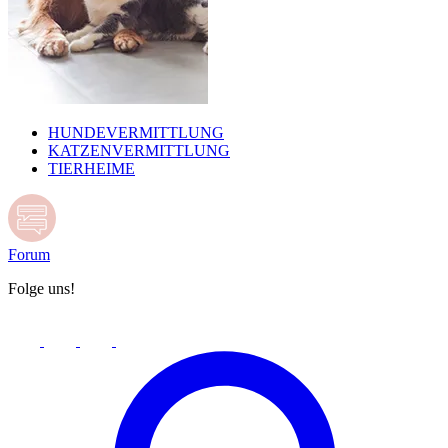
HUNDEVERMITTLUNG
KATZENVERMITTLUNG
TIERHEIME
Forum
Folge uns!