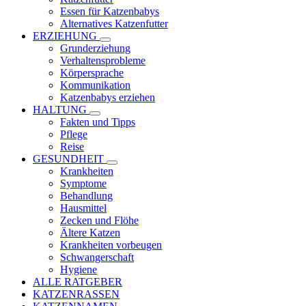
Essen für Katzenbabys
Alternatives Katzenfutter
ERZIEHUNG
Grunderziehung
Verhaltensprobleme
Körpersprache
Kommunikation
Katzenbabys erziehen
HALTUNG
Fakten und Tipps
Pflege
Reise
GESUNDHEIT
Krankheiten
Symptome
Behandlung
Hausmittel
Zecken und Flöhe
Ältere Katzen
Krankheiten vorbeugen
Schwangerschaft
Hygiene
ALLE RATGEBER
KATZENRASSEN