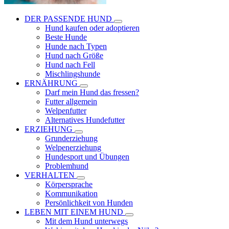
DER PASSENDE HUND
Hund kaufen oder adoptieren
Beste Hunde
Hunde nach Typen
Hund nach Größe
Hund nach Fell
Mischlingshunde
ERNÄHRUNG
Darf mein Hund das fressen?
Futter allgemein
Welpenfutter
Alternatives Hundefutter
ERZIEHUNG
Grunderziehung
Welpenerziehung
Hundesport und Übungen
Problemhund
VERHALTEN
Körpersprache
Kommunikation
Persönlichkeit von Hunden
LEBEN MIT EINEM HUND
Mit dem Hund unterwegs