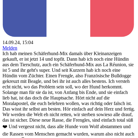
14.09.24, 15:04
Melden
Ich hab meinen Schäferhund-Mix damals über Kleinanzeigen
gekauft, er ist jetzt 14 und topfit. Dann hab ich noch eine Hündin
aus dem Tierschutz, auch ein Schäferhund-Mix aus La Réunion, sie
ist 5 und ihr geht's super. Und seit Kurzem hab ich noch eine
Hündin vom Züchter. Einen Frengle, also Französische Bulldogge
gekreuzt mit Beagle, und bei ihr ist auch alles bestens. Ich versteh
echt nicht, wo das Problem sein soll, wo der Hund herkommt.
Solange man für sie da ist, von Anfang bis Ende, und sie einfach
lieb hat, ist das doch die Hauptsache. Hört nicht auf die
Moralapostel, die euch belehren wollen, was richtig oder falsch ist.
Das wisst ihr selbst am besten. Hör einfach auf dein Herz und fertig.
Wir werden die Welt eh nicht retten, wir sterben sowieso alle drauf,
das ist sicher. Diese neue Rasse, die Frengles, sind einfach total süß
❤️ Und vergesst nicht, dass alle Hunde vom Wolf abstammen und
die Rassen vom Menschen gemacht wurden, warum also nicht auch