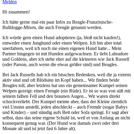
Melden
Hi zusammen!
Ich hätte gerne mal ein paar Infos zu Beagle-Französische-
Bulldogge-Mixen, die auch Frengle genannt werden.
Ich würde gern einen Hund adoptieren (ja, bloß nicht kaufen!),
entweder einen Junghund oder einen Welpen. Ich bin aber total
unerfahren, weil ich noch nie einen eigenen Hund hatte... Mein
Partner hingegen ist mit Hunden aufgewachsen. Er liebt Labradore
und Goldens, aber ich stehe eher auf die kleineren wie Jack Russell
(oder Parson, auch wenn die etwas größer sind) und Beagles.
Bei Jack Russells hab ich ein bisschen Bedenken, weil die ja extrem
aktiv sind und oft Blödsinn im Kopf haben... Wir finden beide
Beagles toll, aber letztens hat uns ein gemeinsamer Kumpel seinen
Welpen gezeigt: einen Frengle (ein Rüde). Er ist so was von süß mit
seinem falben Fell und den braunen Augen... Wir waren direkt
schockverliebt. Der Kumpel meinte aber, dass der Kleine ziemlich
viel Unsinn anstellt, jeden abschleckt – auch Fremde (sogar Babys
und Kinder) – und ständig aufs Bett oder Sofa springt. Er sagt aber
selbst, dass das seine eigene Schuld ist, weil er von Anfang an nicht
konsequent genug war. (Der Hund war damals zwei oder drei
Monate alt und ist jetzt fast 6 Jahre alt).