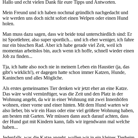
Hallo und echt vielen Dank für eure Tipps und Antworten.
Mein Freund und ich haben nochmal gründlich nachgedacht und
wir werden uns doch nicht sofort einen Welpen oder einen Hund
holen.
Man muss dazu sagen, dass wir beide total unterschiedlich sind: Er
ist Sportlehrer, also super sportlich... und ich eher weniger, ich fahre
nur ein bisschen Rad. Aber ich habe gerade viel Zeit, weil ich
momentan arbeitslos bin, auch wenn ich hoffe, schnell wieder einen
Job zu finden...
Tja, ich hatte also noch nie in meinem Leben ein Haustier (ja, das
gibt’s wirklich!), er dagegen hatte schon immer Katzen, Hunde,
Kaninchen und alles Mögliche.
Als erstes gemeinsames Tier denken wir jetzt eher an eine Katze.
Das wäre wohl vernünftiger, was die Zeit und den Platz in der
Wohnung angeht, da wir in einer Wohnung mit zwei Innenhöfen
wohnen, einer vorne und einer hinten. Mit dem Hund warten wir
also lieber, bis wir ein Haus oder eine viel größere Wohnung haben,
am besten mit Garten. Wir müssen dann auch darauf achten, dass
der Hund gut mit Kindern kann, falls wir irgendwann mal welche
haben...
Jedenfalls, was die Katze angeht, wollen wir in ein kleines Tierheim