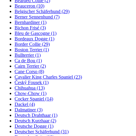
Bearded Collie
(2)
Beauceron
(10)
Belgischer Schäferhund
(29)
Berner Sennenhund
(7)
Bernhardiner
(1)
Bichon Frisé
(3)
Bleu de Gascogne
(1)
Bordeaux Dogge
(1)
Border Collie
(29)
Boston Terrier
(1)
Bullterrier
(1)
Ca de Bou
(1)
Cairn Terrier
(2)
Cane Corso
(8)
Cavalier King Charles Spaniel
(23)
Český Fousek
(1)
Chihuahua
(13)
Chow-Chow
(1)
Cocker Spaniel
(14)
Dackel
(4)
Dalmatiner
(3)
Deutsch Drahthaar
(1)
Deutsch Kurzhaar
(2)
Deutsche Dogge
(1)
Deutscher Schäferhund
(31)