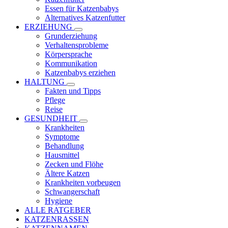
Essen für Katzenbabys
Alternatives Katzenfutter
ERZIEHUNG
Grunderziehung
Verhaltensprobleme
Körpersprache
Kommunikation
Katzenbabys erziehen
HALTUNG
Fakten und Tipps
Pflege
Reise
GESUNDHEIT
Krankheiten
Symptome
Behandlung
Hausmittel
Zecken und Flöhe
Ältere Katzen
Krankheiten vorbeugen
Schwangerschaft
Hygiene
ALLE RATGEBER
KATZENRASSEN