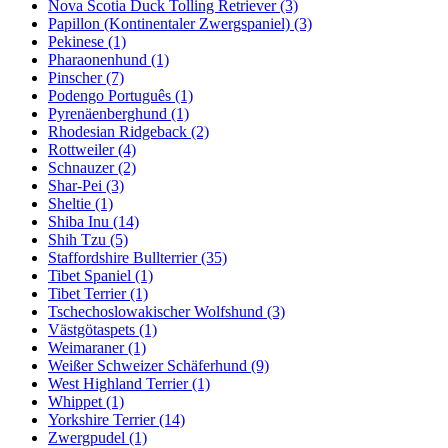
Nova Scotia Duck Tolling Retriever
(3)
Papillon (Kontinentaler Zwergspaniel)
(3)
Pekinese
(1)
Pharaonenhund
(1)
Pinscher
(7)
Podengo Português
(1)
Pyrenäenberghund
(1)
Rhodesian Ridgeback
(2)
Rottweiler
(4)
Schnauzer
(2)
Shar-Pei
(3)
Sheltie
(1)
Shiba Inu
(14)
Shih Tzu
(5)
Staffordshire Bullterrier
(35)
Tibet Spaniel
(1)
Tibet Terrier
(1)
Tschechoslowakischer Wolfshund
(3)
Västgötaspets
(1)
Weimaraner
(1)
Weißer Schweizer Schäferhund
(9)
West Highland Terrier
(1)
Whippet
(1)
Yorkshire Terrier
(14)
Zwergpudel
(1)