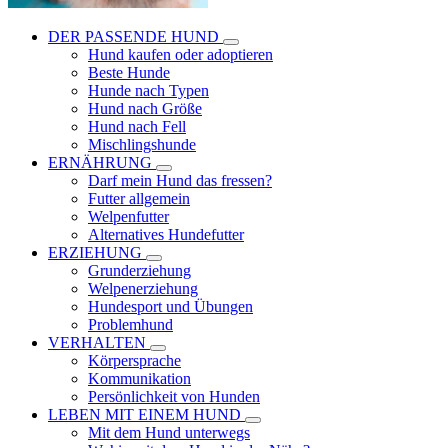
DER PASSENDE HUND
Hund kaufen oder adoptieren
Beste Hunde
Hunde nach Typen
Hund nach Größe
Hund nach Fell
Mischlingshunde
ERNÄHRUNG
Darf mein Hund das fressen?
Futter allgemein
Welpenfutter
Alternatives Hundefutter
ERZIEHUNG
Grunderziehung
Welpenerziehung
Hundesport und Übungen
Problemhund
VERHALTEN
Körpersprache
Kommunikation
Persönlichkeit von Hunden
LEBEN MIT EINEM HUND
Mit dem Hund unterwegs