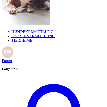
HUNDEVERMITTLUNG
KATZENVERMITTLUNG
TIERHEIME
Forum
Folge uns!