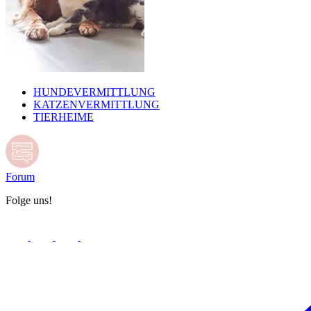
HUNDEVERMITTLUNG
KATZENVERMITTLUNG
TIERHEIME
Forum
Folge uns!