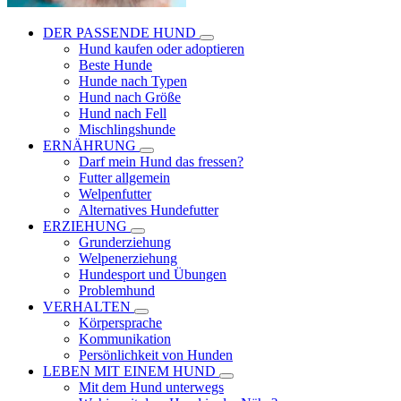
DER PASSENDE HUND
Hund kaufen oder adoptieren
Beste Hunde
Hunde nach Typen
Hund nach Größe
Hund nach Fell
Mischlingshunde
ERNÄHRUNG
Darf mein Hund das fressen?
Futter allgemein
Welpenfutter
Alternatives Hundefutter
ERZIEHUNG
Grunderziehung
Welpenerziehung
Hundesport und Übungen
Problemhund
VERHALTEN
Körpersprache
Kommunikation
Persönlichkeit von Hunden
LEBEN MIT EINEM HUND
Mit dem Hund unterwegs