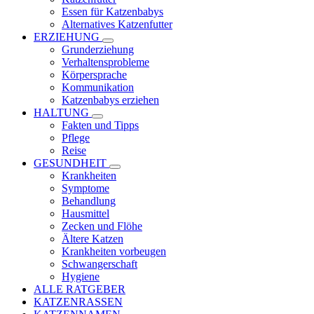
Essen für Katzenbabys
Alternatives Katzenfutter
ERZIEHUNG
Grunderziehung
Verhaltensprobleme
Körpersprache
Kommunikation
Katzenbabys erziehen
HALTUNG
Fakten und Tipps
Pflege
Reise
GESUNDHEIT
Krankheiten
Symptome
Behandlung
Hausmittel
Zecken und Flöhe
Ältere Katzen
Krankheiten vorbeugen
Schwangerschaft
Hygiene
ALLE RATGEBER
KATZENRASSEN