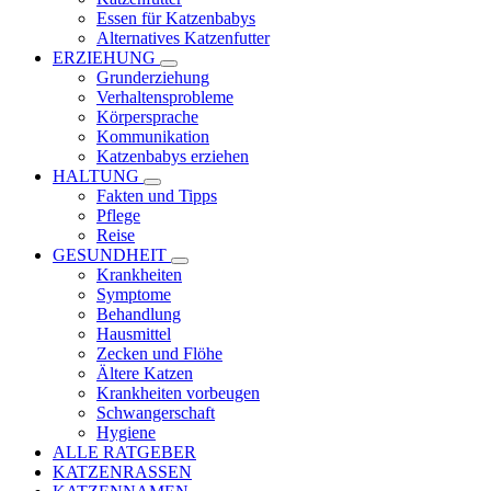
Essen für Katzenbabys
Alternatives Katzenfutter
ERZIEHUNG
Grunderziehung
Verhaltensprobleme
Körpersprache
Kommunikation
Katzenbabys erziehen
HALTUNG
Fakten und Tipps
Pflege
Reise
GESUNDHEIT
Krankheiten
Symptome
Behandlung
Hausmittel
Zecken und Flöhe
Ältere Katzen
Krankheiten vorbeugen
Schwangerschaft
Hygiene
ALLE RATGEBER
KATZENRASSEN