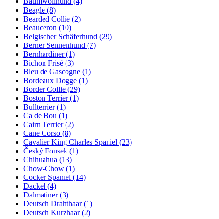
Baumwollhund
(4)
Beagle
(8)
Bearded Collie
(2)
Beauceron
(10)
Belgischer Schäferhund
(29)
Berner Sennenhund
(7)
Bernhardiner
(1)
Bichon Frisé
(3)
Bleu de Gascogne
(1)
Bordeaux Dogge
(1)
Border Collie
(29)
Boston Terrier
(1)
Bullterrier
(1)
Ca de Bou
(1)
Cairn Terrier
(2)
Cane Corso
(8)
Cavalier King Charles Spaniel
(23)
Český Fousek
(1)
Chihuahua
(13)
Chow-Chow
(1)
Cocker Spaniel
(14)
Dackel
(4)
Dalmatiner
(3)
Deutsch Drahthaar
(1)
Deutsch Kurzhaar
(2)