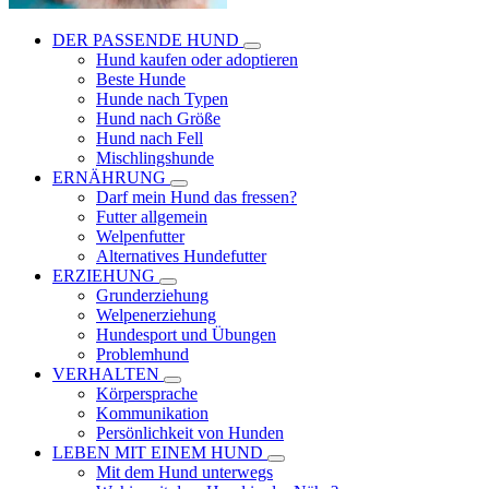
DER PASSENDE HUND
Hund kaufen oder adoptieren
Beste Hunde
Hunde nach Typen
Hund nach Größe
Hund nach Fell
Mischlingshunde
ERNÄHRUNG
Darf mein Hund das fressen?
Futter allgemein
Welpenfutter
Alternatives Hundefutter
ERZIEHUNG
Grunderziehung
Welpenerziehung
Hundesport und Übungen
Problemhund
VERHALTEN
Körpersprache
Kommunikation
Persönlichkeit von Hunden
LEBEN MIT EINEM HUND
Mit dem Hund unterwegs