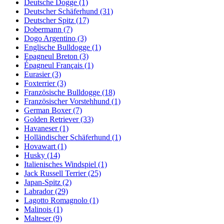
Deutsche Dogge
(1)
Deutscher Schäferhund
(31)
Deutscher Spitz
(17)
Dobermann
(7)
Dogo Argentino
(3)
Englische Bulldogge
(1)
Epagneul Breton
(3)
Épagneul Français
(1)
Eurasier
(3)
Foxterrier
(3)
Französische Bulldogge
(18)
Französischer Vorstehhund
(1)
German Boxer
(7)
Golden Retriever
(33)
Havaneser
(1)
Holländischer Schäferhund
(1)
Hovawart
(1)
Husky
(14)
Italienisches Windspiel
(1)
Jack Russell Terrier
(25)
Japan-Spitz
(2)
Labrador
(29)
Lagotto Romagnolo
(1)
Malinois
(1)
Malteser
(9)