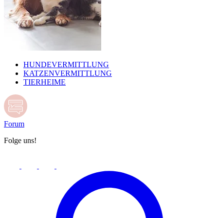
HUNDEVERMITTLUNG
KATZENVERMITTLUNG
TIERHEIME
Forum
Folge uns!