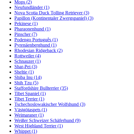
Mops
(2)
Neufundländer
(1)
Nova Scotia Duck Tolling Retriever
(3)
Papillon (Kontinentaler Zwergspaniel)
(3)
Pekinese
(1)
Pharaonenhund
(1)
Pinscher
(7)
Podengo Português
(1)
Pyrenäenberghund
(1)
Rhodesian Ridgeback
(2)
Rottweiler
(4)
Schnauzer
(1)
Shar-Pei
(3)
Sheltie
(1)
Shiba Inu
(14)
Shih Tzu
(5)
Staffordshire Bullterrier
(35)
Tibet Spaniel
(1)
Tibet Terrier
(1)
Tschechoslowakischer Wolfshund
(3)
Västgötaspets
(1)
Weimaraner
(1)
Weißer Schweizer Schäferhund
(9)
West Highland Terrier
(1)
Whippet
(1)