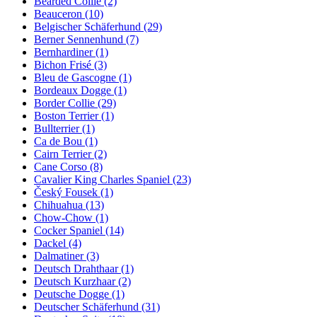
Bearded Collie
(2)
Beauceron
(10)
Belgischer Schäferhund
(29)
Berner Sennenhund
(7)
Bernhardiner
(1)
Bichon Frisé
(3)
Bleu de Gascogne
(1)
Bordeaux Dogge
(1)
Border Collie
(29)
Boston Terrier
(1)
Bullterrier
(1)
Ca de Bou
(1)
Cairn Terrier
(2)
Cane Corso
(8)
Cavalier King Charles Spaniel
(23)
Český Fousek
(1)
Chihuahua
(13)
Chow-Chow
(1)
Cocker Spaniel
(14)
Dackel
(4)
Dalmatiner
(3)
Deutsch Drahthaar
(1)
Deutsch Kurzhaar
(2)
Deutsche Dogge
(1)
Deutscher Schäferhund
(31)