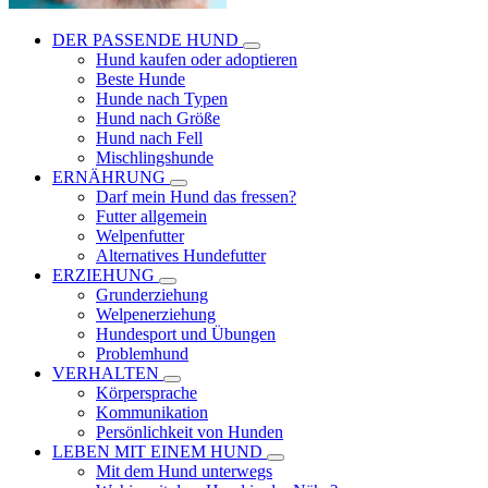
DER PASSENDE HUND
Hund kaufen oder adoptieren
Beste Hunde
Hunde nach Typen
Hund nach Größe
Hund nach Fell
Mischlingshunde
ERNÄHRUNG
Darf mein Hund das fressen?
Futter allgemein
Welpenfutter
Alternatives Hundefutter
ERZIEHUNG
Grunderziehung
Welpenerziehung
Hundesport und Übungen
Problemhund
VERHALTEN
Körpersprache
Kommunikation
Persönlichkeit von Hunden
LEBEN MIT EINEM HUND
Mit dem Hund unterwegs