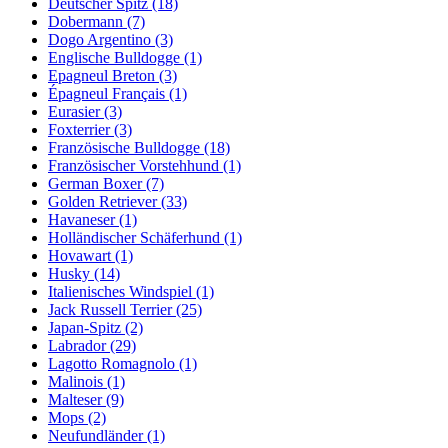
Deutscher Spitz
(18)
Dobermann
(7)
Dogo Argentino
(3)
Englische Bulldogge
(1)
Epagneul Breton
(3)
Épagneul Français
(1)
Eurasier
(3)
Foxterrier
(3)
Französische Bulldogge
(18)
Französischer Vorstehhund
(1)
German Boxer
(7)
Golden Retriever
(33)
Havaneser
(1)
Holländischer Schäferhund
(1)
Hovawart
(1)
Husky
(14)
Italienisches Windspiel
(1)
Jack Russell Terrier
(25)
Japan-Spitz
(2)
Labrador
(29)
Lagotto Romagnolo
(1)
Malinois
(1)
Malteser
(9)
Mops
(2)
Neufundländer
(1)