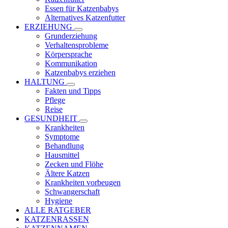
Essen für Katzenbabys
Alternatives Katzenfutter
ERZIEHUNG
Grunderziehung
Verhaltensprobleme
Körpersprache
Kommunikation
Katzenbabys erziehen
HALTUNG
Fakten und Tipps
Pflege
Reise
GESUNDHEIT
Krankheiten
Symptome
Behandlung
Hausmittel
Zecken und Flöhe
Ältere Katzen
Krankheiten vorbeugen
Schwangerschaft
Hygiene
ALLE RATGEBER
KATZENRASSEN