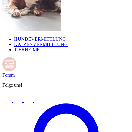
HUNDEVERMITTLUNG
KATZENVERMITTLUNG
TIERHEIME
Forum
Folge uns!