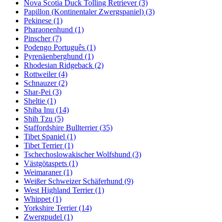
Nova Scotia Duck Tolling Retriever
(3)
Papillon (Kontinentaler Zwergspaniel)
(3)
Pekinese
(1)
Pharaonenhund
(1)
Pinscher
(7)
Podengo Português
(1)
Pyrenäenberghund
(1)
Rhodesian Ridgeback
(2)
Rottweiler
(4)
Schnauzer
(2)
Shar-Pei
(3)
Sheltie
(1)
Shiba Inu
(14)
Shih Tzu
(5)
Staffordshire Bullterrier
(35)
Tibet Spaniel
(1)
Tibet Terrier
(1)
Tschechoslowakischer Wolfshund
(3)
Västgötaspets
(1)
Weimaraner
(1)
Weißer Schweizer Schäferhund
(9)
West Highland Terrier
(1)
Whippet
(1)
Yorkshire Terrier
(14)
Zwergpudel
(1)