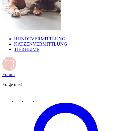
HUNDEVERMITTLUNG
KATZENVERMITTLUNG
TIERHEIME
Forum
Folge uns!