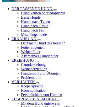
DER PASSENDE HUND
Hund kaufen oder adoptieren
Beste Hunde
Hunde nach Typen
Hund nach Größe
Hund nach Fell
Mischlingshunde
ERNÄHRUNG
Darf mein Hund das fressen?
Futter allgemein
Welpenfutter
Alternatives Hundefutter
ERZIEHUNG
Grunderziehung
Welpenerziehung
Hundesport und Übungen
Problemhund
VERHALTEN
Körpersprache
Kommunikation
Persönlichkeit von Hunden
LEBEN MIT EINEM HUND
Mit dem Hund unterwegs