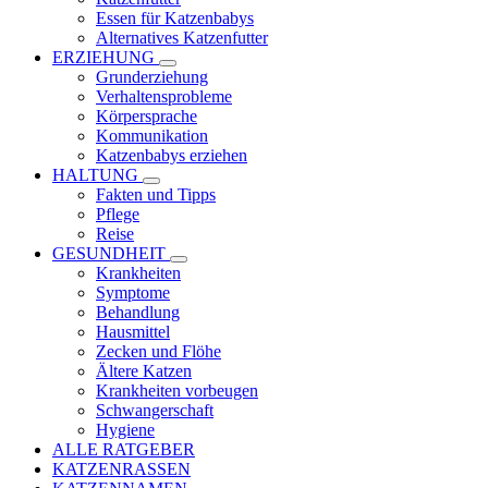
Essen für Katzenbabys
Alternatives Katzenfutter
ERZIEHUNG
Grunderziehung
Verhaltensprobleme
Körpersprache
Kommunikation
Katzenbabys erziehen
HALTUNG
Fakten und Tipps
Pflege
Reise
GESUNDHEIT
Krankheiten
Symptome
Behandlung
Hausmittel
Zecken und Flöhe
Ältere Katzen
Krankheiten vorbeugen
Schwangerschaft
Hygiene
ALLE RATGEBER
KATZENRASSEN