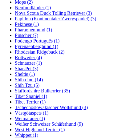
Mops
(2)
Neufundländer
(1)
Nova Scotia Duck Tolling Retriever
(3)
Papillon (Kontinentaler Zwergspaniel)
(3)
Pekinese
(1)
Pharaonenhund
(1)
Pinscher
(7)
Podengo Português
(1)
Pyrenäenberghund
(1)
Rhodesian Ridgeback
(2)
Rottweiler
(4)
Schnauzer
(1)
Shar-Pei
(3)
Sheltie
(1)
Shiba Inu
(14)
Shih Tzu
(5)
Staffordshire Bullterrier
(35)
Tibet Spaniel
(1)
Tibet Terrier
(1)
Tschechoslowakischer Wolfshund
(3)
Västgötaspets
(1)
Weimaraner
(1)
Weißer Schweizer Schäferhund
(9)
West Highland Terrier
(1)
Whippet
(1)