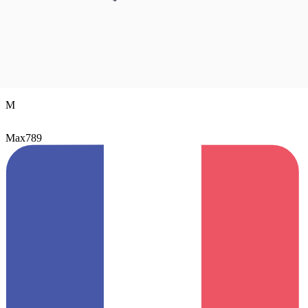
M
Max789