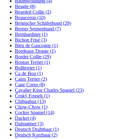
Baumwollhund
(4)
Beagle
(8)
Bearded Collie
(2)
Beauceron
(10)
Belgischer Schäferhund
(29)
Berner Sennenhund
(7)
Bernhardiner
(1)
Bichon Frisé
(3)
Bleu de Gascogne
(1)
Bordeaux Dogge
(1)
Border Collie
(29)
Boston Terrier
(1)
Bullterrier
(1)
Ca de Bou
(1)
Cairn Terrier
(2)
Cane Corso
(8)
Cavalier King Charles Spaniel
(23)
Český Fousek
(1)
Chihuahua
(13)
Chow-Chow
(1)
Cocker Spaniel
(14)
Dackel
(4)
Dalmatiner
(3)
Deutsch Drahthaar
(1)
Deutsch Kurzhaar
(2)