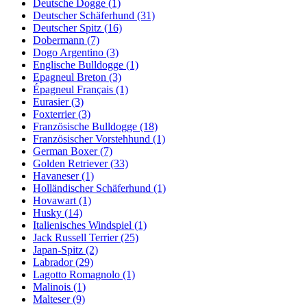
Deutsche Dogge
(1)
Deutscher Schäferhund
(31)
Deutscher Spitz
(16)
Dobermann
(7)
Dogo Argentino
(3)
Englische Bulldogge
(1)
Epagneul Breton
(3)
Épagneul Français
(1)
Eurasier
(3)
Foxterrier
(3)
Französische Bulldogge
(18)
Französischer Vorstehhund
(1)
German Boxer
(7)
Golden Retriever
(33)
Havaneser
(1)
Holländischer Schäferhund
(1)
Hovawart
(1)
Husky
(14)
Italienisches Windspiel
(1)
Jack Russell Terrier
(25)
Japan-Spitz
(2)
Labrador
(29)
Lagotto Romagnolo
(1)
Malinois
(1)
Malteser
(9)