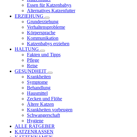
Essen für Katzenbabys
Alternatives Katzenfutter
ERZIEHUNG
Grunderziehung
Verhaltensprobleme
Körpersprache
Kommunikation
Katzenbabys erziehen
HALTUNG
Fakten und Tipps
Pflege
Reise
GESUNDHEIT
Krankheiten
Symptome
Behandlung
Hausmittel
Zecken und Flöhe
Ältere Katzen
Krankheiten vorbeugen
Schwangerschaft
Hygiene
ALLE RATGEBER
KATZENRASSEN