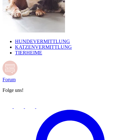
HUNDEVERMITTLUNG
KATZENVERMITTLUNG
TIERHEIME
Forum
Folge uns!