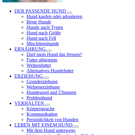
DER PASSENDE HUND
Hund kaufen oder adoptieren
Beste Hunde
Hunde nach Typen
Hund nach Größe
Hund nach Fell
Mischlingshunde
ERNÄHRUNG
Darf mein Hund das fressen?
Futter allgemein
Welpenfutter
Alternatives Hundefutter
ERZIEHUNG
Grunderziehung
Welpenerziehung
Hundesport und Übungen
Problemhund
VERHALTEN
Körpersprache
Kommunikation
Persönlichkeit von Hunden
LEBEN MIT EINEM HUND
Mit dem Hund unterwegs