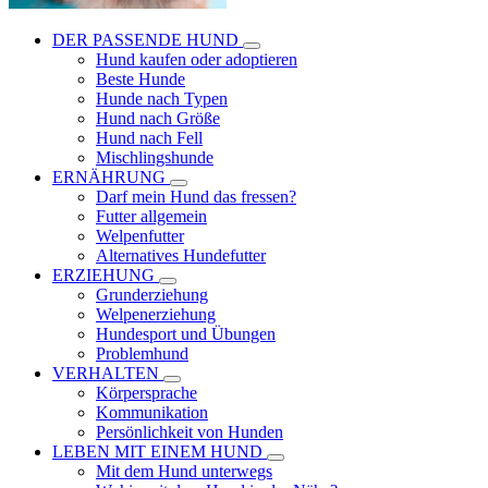
DER PASSENDE HUND
Hund kaufen oder adoptieren
Beste Hunde
Hunde nach Typen
Hund nach Größe
Hund nach Fell
Mischlingshunde
ERNÄHRUNG
Darf mein Hund das fressen?
Futter allgemein
Welpenfutter
Alternatives Hundefutter
ERZIEHUNG
Grunderziehung
Welpenerziehung
Hundesport und Übungen
Problemhund
VERHALTEN
Körpersprache
Kommunikation
Persönlichkeit von Hunden
LEBEN MIT EINEM HUND
Mit dem Hund unterwegs