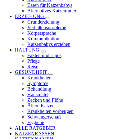
Essen für Katzenbabys
Alternatives Katzenfutter
ERZIEHUNG
Grunderziehung
Verhaltensprobleme
Körpersprache
Kommunikation
Katzenbabys erziehen
HALTUNG
Fakten und Tipps
Pflege
Reise
GESUNDHEIT
Krankheiten
Symptome
Behandlung
Hausmittel
Zecken und Flöhe
Ältere Katzen
Krankheiten vorbeugen
Schwangerschaft
Hygiene
ALLE RATGEBER
KATZENRASSEN