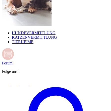
HUNDEVERMITTLUNG
KATZENVERMITTLUNG
TIERHEIME
Forum
Folge uns!